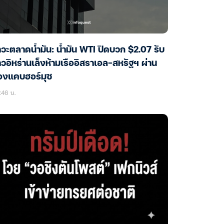
วะตลาดน้ำมัน: น้ำมัน WTI ปิดบวก $2.07 รับ
าวอิหร่านเล็งห้ามเรืออิสราเอล-สหรัฐฯ ผ่าน
องแคบฮอร์มุซ
:46 น.