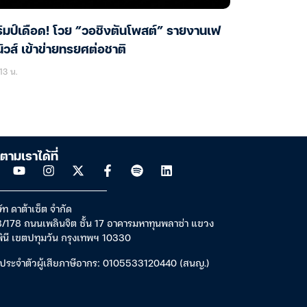
ัมป์เดือด! โวย “วอชิงตันโพสต์” รายงานเฟ
ิวส์ เข้าข่ายทรยศต่อชาติ
13 น.
ตามเราได้ที่
ัท ดาต้าเซ็ต จำกัด
/178 ถนนเพลินจิต ชั้น 17 อาคารมหาทุนพลาซ่า แขวง
พินี เขตปทุมวัน กรุงเทพฯ 10330
ประจำตัวผู้เสียภาษีอากร: 0105533120440 (สนญ.)