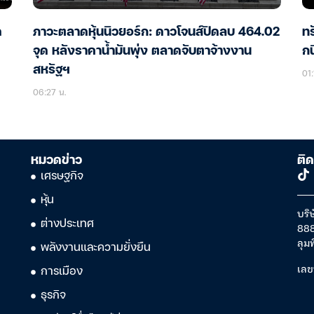
ด
ภาวะตลาดหุ้นนิวยอร์ก: ดาวโจนส์ปิดลบ 464.02
ทร
จุด หลังราคาน้ำมันพุ่ง ตลาดจับตาจ้างงาน
กน
สหรัฐฯ
01:
06:27 น.
หมวดข่าว
ติด
เศรษฐกิจ
หุ้น
บริษ
ต่างประเทศ
888
ลุม
พลังงานและความยั่งยืน
เลข
การเมือง
ธุรกิจ