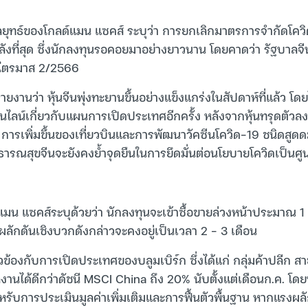
ุทธ์ของโกลด์แมน แซคส์ ระบุว่า การยกเลิกมาตรการจำกัดโควิ
พลังที่สุด ซึ่งนักลงทุนรอคอยมาอย่างยาวนาน โดยคาดว่า รัฐบาลจี
นไตรมาส 2/2566
ายงานว่า หุ้นจีนพุ่งทะยานขึ้นอย่างแข็งแกร่งในสัปดาห์ที่แล้ว โ
ลน์เกี่ยวกับแผนการเปิดประเทศอีกครั้ง หลังจากหุ้นทรุดตัวลงต
การเพิ่มขึ้นของเที่ยวบินและการพัฒนาวัคซีนโควิด-19 ชนิดสูดดม
าธารณสุขจีนจะยังคงย้ำจุดยืนในการยึดมั่นต่อนโยบายโควิดเป็นศูนย์เ
แมน แซคส์ระบุด้วยว่า นักลงทุนจะเข้าซื้อขายล่วงหน้าประมาณ 1
ลักดันเชิงบวกดังกล่าวจะคงอยู่เป็นเวลา 2 – 3 เดือน
กี่ยวข้องกับการเปิดประเทศของบลูมเบิร์ก ซึ่งได้แก่ กลุ่มค้าปลีก
านได้ดีกว่าดัชนี MSCI China ถึง 20% นับตั้งแต่เดือนก.ค. โด
หรับการประเมินมูลค่าเพิ่มเติมและการฟื้นตัวพื้นฐาน หากแรงผล