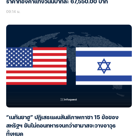
ราคาทองคำแท่งวันนี้บาทละ 67,550.00 บาท
09:14 น.
“เนทันยาฮู” ปฏิเสธแผนสันติภาพกาซา 15 ข้อของ
สหรัฐฯ ยันไม่ถอนทหารจนกว่าฮามาสจะวางอาวุธ
ทั้งหมด