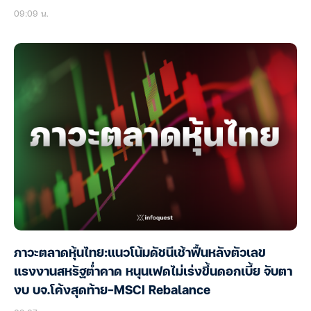
09:09 น.
ภาวะตลาดหุ้นไทย:แนวโน้มดัชนีเช้าฟื้นหลังตัวเลข
แรงงานสหรัฐต่ำคาด หนุนเฟดไม่เร่งขึ้นดอกเบี้ย จับตา
งบ บจ.โค้งสุดท้าย-MSCI Rebalance