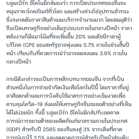
บลูมเบิร์ก อิโคโนมิกส์มองว่า การเปิดประเทศของจีนจะ
หนุนราคาโภคภัณฑ์ทั่วโลก และสร้างห่วงโซ่อุปทานสำรอง
ซึ่งจะกดดันราคาสินค้าและบริการจำนวนมาก โดยสมมุติว่า
จีนเปิดเศรษฐกิจอย่างเต็มรูปแบบภายในกลางปีหน้า ราคา
พลังงานก็มีแนวโน้มที่จะเพิ่มขึ้น 20% และดัชนีราคาผู้
บริโภค (CPI) ของสหรัฐอาจพุ่งแตะ 5.7% ภายในช่วงสิ้นปี
หน้า เทียบกับที่คาดการณ์ว่าอาจลดลงแตะ 3.9% ภายใน
กลางปีหน้า
กรณีดังกล่าวจะเป็นการพลิกบทบาทของจีน จากที่เป็น
ส่วนหนึ่งในการช่วยจำกัดเงินเฟ้อโลกในปีนี้ โดยราคาที่อยู่
อาศัยตกต่ำและการบังคับใช้มาตรการอย่างเข้มงวดเพื่อ
ควบคุมโควิด-19 ส่งผลให้เศรษฐกิจจีนชะลอตัวอย่างที่เห็น
ได้ไม่บ่อยนัก ทั้งนี้ บลูมเบิร์ก อิโคโนมิกส์ปรับลดคาด
การณ์การขยายตัวของผลิตภัณฑ์มวลรวมภายในประเทศ
(GDP) สำหรับปี 2565 ของจีนลงสู่ 3% จากเดิมที่คาด
การณ์เอาไว้ 3.5% และลดคาดการณ์สำหรับปีหน้าสู่ระดับ