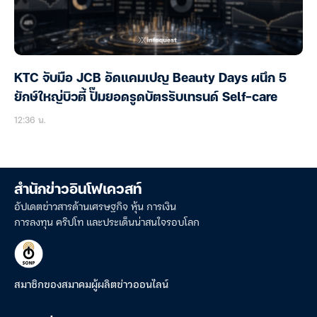
KTC จับมือ JCB อัดแคมเปญ Beauty Days ผนึก 5
ยักษ์ใหญ่บิวตี้ ปั๊มยอดรูดบัตรรับเทรนด์ Self-care
12:36 น.
สำนักข่าวอินโฟเควสท์
อัปเดตข่าวสารด้านเศรษฐกิจ หุ้น การเงิน
การลงทุน คริปโท และประเด็นน่าสนใจรอบโลก
สมาชิกของสมาคมผู้ผลิตข่าวออนไลน์