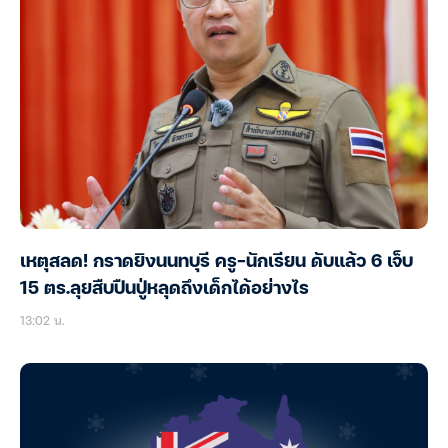
เหตุสลด! กราดยิงนนทบุรี ครู-นักเรียน ดับแล้ว 6 เจ็บ
15 ตร.ลุยสืบปืนปู่หลุดถึงเด็กได้อย่างไร
13:02 น.