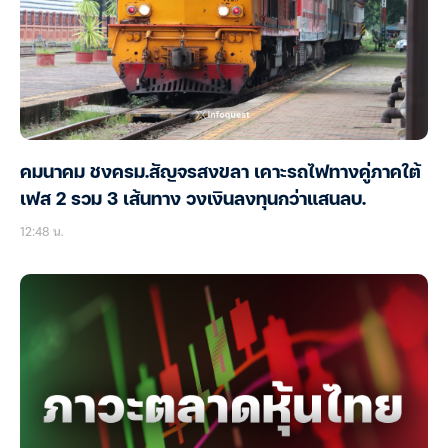
คมนาคม ชงครม.สัญจรสงขลา เคาะรถไฟทางคู่ภาคใต้
เฟส 2 รวม 3 เส้นทาง วงเงินลงทุนกว่าแสนลบ.
12:48 น.