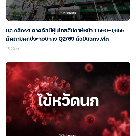
บล.กสิกรฯ คาดดัชนีหุ้นไทยสัปดาห์หน้า 1,560-1,655
ติดตามผลประกอบการ Q2/69 ถ้อยแถลงเฟด
15:29 น.