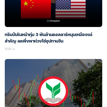
ทรัมป์เดินหน้าทุ่ม 3 พันล้านดอลลาร์หนุนเหมืองแร่
สำคัญ ลดพึ่งพาห่วงโซ่อุปทานจีน
15:52 น.