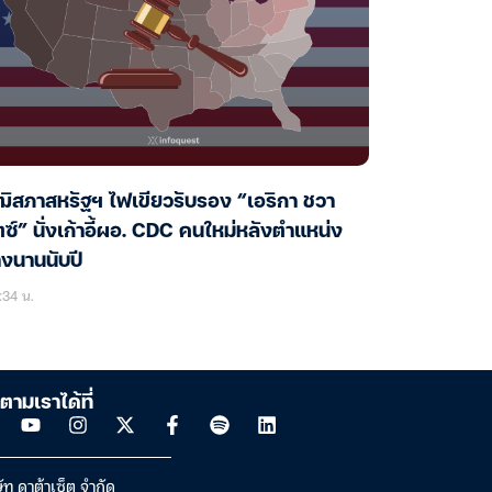
ฒิสภาสหรัฐฯ ไฟเขียวรับรอง “เอริกา ชวา
ตซ์” นั่งเก้าอี้ผอ. CDC คนใหม่หลังตำแหน่ง
างนานนับปี
:34 น.
ตามเราได้ที่
ัท ดาต้าเซ็ต จำกัด