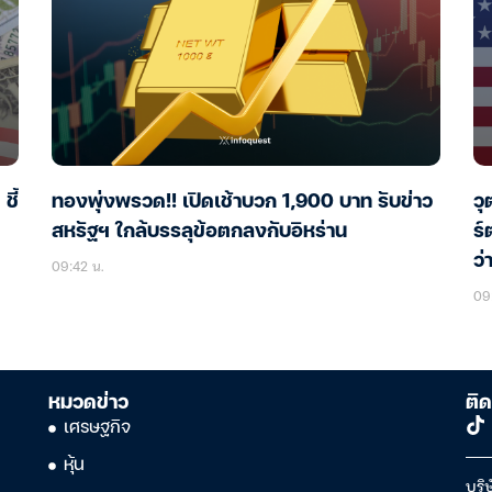
ชี้
ทองพุ่งพรวด!! เปิดเช้าบวก 1,900 บาท รับข่าว
วุ
สหรัฐฯ ใกล้บรรลุข้อตกลงกับอิหร่าน
ร์
ว่
09:42 น.
09
หมวดข่าว
ติด
เศรษฐกิจ
หุ้น
บริษ