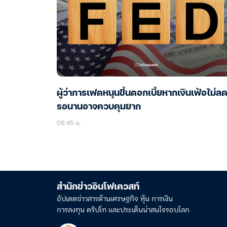
ผู้ว่าการเฟดหนุนขึ้นดอกเบี้ยหากเงินเฟ้อไม่ลด 
รอนานอาจควบคุมยาก
09:45 น.
สำนักข่าวอินโฟเควสท์
อัปเดตข่าวสารด้านเศรษฐกิจ หุ้น การเงิน
การลงทุน คริปโท และประเด็นน่าสนใจรอบโลก