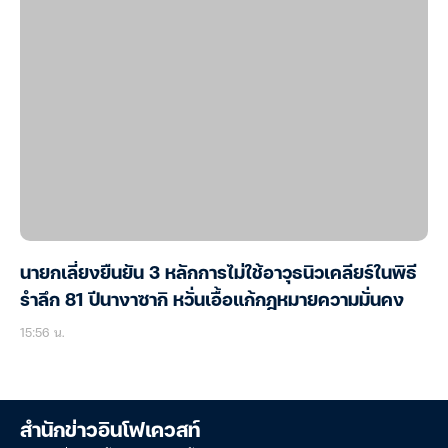
นายกเลี่ยงยืนยัน 3 หลักการไม่ใช้อาวุธนิวเคลียร์ในพิธี
รำลึก 81 ปีนางาซากิ หวั่นเอื้อแก้กฎหมายความมั่นคง
15:56 น.
สำนักข่าวอินโฟเควสท์