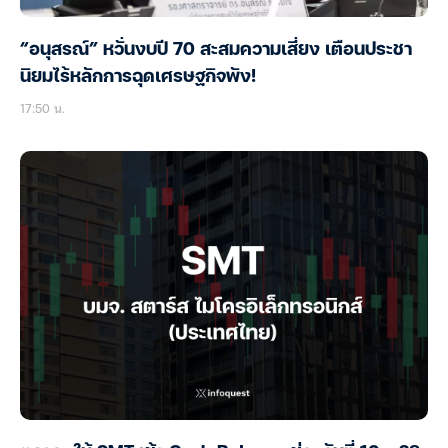
“อนุสรณ์” หวั่นงบปี 70 สะสมความเสี่ยง เตือนประชา
นิยมไร้หลักการฉุดเศรษฐกิจพัง!
17:50 น.