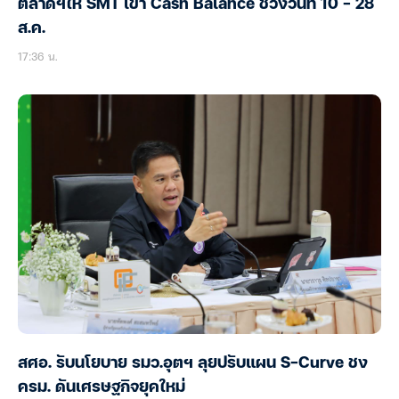
ตลาดฯให้ SMT เข้า Cash Balance ช่วงวันที่ 10 – 28
ส.ค.
17:36 น.
สศอ. รับนโยบาย รมว.อุตฯ ลุยปรับแผน S-Curve ชง
ครม. ดันเศรษฐกิจยุคใหม่