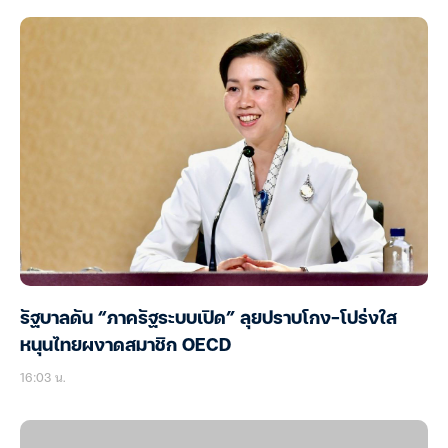
รัฐบาลดัน “ภาครัฐระบบเปิด” ลุยปราบโกง-โปร่งใส
หนุนไทยผงาดสมาชิก OECD
16:03 น.