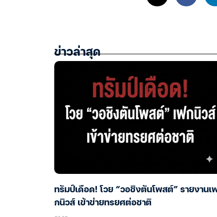
ข่าวล่าสุด
ทรัมป์เดือด! โวย “วอชิงตันโพสต์” รายงานเ
กนิวส์ เข้าข่ายทรยศต่อชาติ