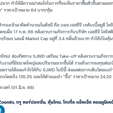
มาก ทำให้มีความน่าสนใจในการที่จะเห็นราคาฟื้นตัวขึ้นตามผลก
้อ” ราคาเป้าหมาย 64 บาท/หุ้น
ำรองเข้ามาคิดคำนวณในดัชนี คือ บมจ.เอสซีจี เจดับเบิ้ลยูดี โลจิ
มาดๆเมื่อ 17 ก.พ. 66 หลังควบรวมกิจการกับบริษัท เอสซีจี โลจิสต
ร้อนๆ และมี Market Cap อยู่ที่ 3.4 หมื่นล้านบาท ทำให้เป็นหุ้นท
ไทย) ส่องทิศทาง SJWD เตรียม Take-off หลังควบรวมกิจการแล
งานที่มีขนาดใหญ่และปริมาณมากขึ้นได้ รวมถึงการลงทุนต่อเนื่
ยอดรายได้และกำไรให้กับ SJWD ในปีนี้ ส่งผลต่อการเติบโตของกำไ
กระโดดถึง 135.3% และให้ตำแนะนำ “ซื้อ” ราคาเป้าหมาย 24.20 
ควสท์ (01 มี.ค. 66)
ZoomIn
,
ทรู คอร์ปอเรชั่น
,
หุ้นไทย
,
โทเทิ่ล แอ็คเซ็ส คอมมูนิเคชั