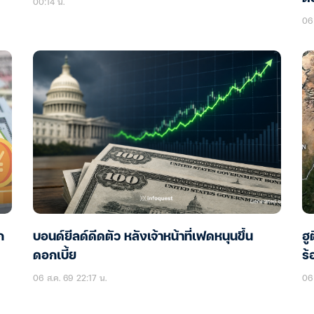
00:14 น.
06 
ก
บอนด์ยีลด์ดีดตัว หลังเจ้าหน้าที่เฟดหนุนขึ้น
ฮู
ดอกเบี้ย
ร้
06 ส.ค. 69 22:17 น.
06 