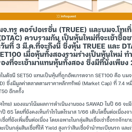
มจ.ทรู คอร์ปอเรชั่น (TRUEE) และบมจ.โทเทิ่
 (DTAC) ควบรวมกัน เป็นหุ้นใหม่ที่จะเข้าซื้
ันที่ 3 มี.ค.ที่จะถึงนี้ ซึ่งหุ้น TRUEE และ D
100 เมื่อหุ้นทั้งสองรวมร่างเป็นหุ้นใหม่ ทำ
ี่จะเข้ามาแทนหุ้นทั้งสอง ซึ่งมีที่นั่งเพียง 2 
ณในดัชนี SET50 แทนเป็นหุ้นที่ถูกอัพเกรดจาก SET100 คือ บมจ.ศ
) ซึ่งมีมูลค่าตลาดตามราคาหลักทรัพย์ (Market Cap) ที่ 7.4 หม
0 อีกครั้ง
ศไทย) มองแนวโน้มผลการดำเนินงานของ SAWAD ในปี 66 จะมี
กปี 65 โดยที่ยังคงเห็นกำไรในตไรมาส 1/66 เติบโตขึ้นต่อเนื่อ
่อที่ยังเพิ่มขึ้นต่อเนื่อง โดยเฉพาะในกลุ่มสินเชื่อเช่าซื้อรถจักยา
และเป็นกลุ่มสินเชื่อที่ให้ Yield สูงกว่าสินเชื่อจำนำทะเบียนรถ และเ