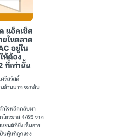
ล แอ็คเซ็ส
อขายในตลาด
TAC อยู่ใน
ให้ต้อง
ที่เท่านั้น
รีสวัสดิ์
ื่นล้านบาท จะกลับ
กำไรพลิกกลับมา
งจากไตรมาส 4/65 จาก
ยนยนต์ที่ยังเห็นการ
ป็นหุ้นที่ถูกแรง