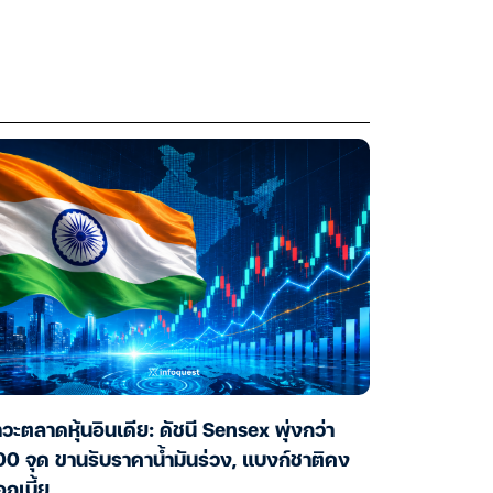
วะตลาดหุ้นอินเดีย: ดัชนี Sensex พุ่งกว่า
0 จุด ขานรับราคาน้ำมันร่วง, แบงก์ชาติคง
กเบี้ย