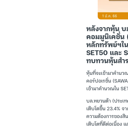
หลังจากหุ้น บ
คอมมูนิเคชั่น
หลักทรัพย์ฯในว
SET50 และ SET
ทบทวนหุ้นสำรองท
หุ้นที่จะเข้ามาคำนว
คอร์ปอเรชั่น (SAWAD
เข้ามาคำนวณใน SET5
บล.หยวนต้า (ประเท
เติบโตขึ้น 23.4% จา
ความต้องการของสินเชื
เติบโตที่ดีต่อเนื่อง 