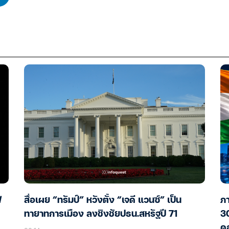
ฟ
สื่อเผย “ทรัมป์” หวังตั้ง “เจดี แวนซ์” เป็น
ภา
ทายาทการเมือง ลงชิงชัยปธน.สหรัฐปี 71
30
ดอ