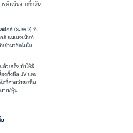
ารดำเนินงานที่กลับ
สติกส์ (SJWD) ที่
ิกส์ แมเนจเม้นท์
ี่เข้ามาติดโผใน
้วเสร็จ ทำให้มี
องทั้งดีล JV และ
รที่คาดว่าจะเห็น
บาท/หุ้น
่น