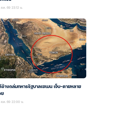
ส.ค. 69 23:12 น.
ตีอ้างถล่มทหารรัฐบาลเยเมน เจ็บ-ตายหลาย
อย
ส.ค. 69 22:00 น.