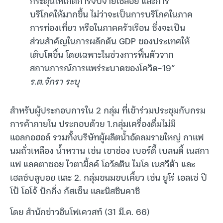
กระตุ้นให้เกิดการจับจ่ายใช้สอย และการ
บริโภคให้มากขึ้น ไม่ว่าจะเป็นการบริโภคในภาค
การท่องเที่ยว หรือในภาคครัวเรือน ซึ่งจะเป็น
ส่วนสำคัญในการผลักดัน GDP ของประเทศให้
เติบโตขึ้น โดยเฉพาะในช่วงการฟื้นตัวจาก
สถานการณ์การแพร่ระบาดของโควิด-19”
ร.ต.จักรา ระบุ
สำหรับผู้ประกอบการใน 2 กลุ่ม ที่เข้าร่วมประชุมกับกรม
การค้าภายใน ประกอบด้วย 1.กลุ่มเครื่องดื่มไม่มี
แอลกอฮอล์ รวมทั้งบริษัทผู้ผลิตน้ำอัดลมรายใหญ่ กาแฟ
นมถั่วเหลือง น้ำหวาน เช่น เขาช่อง เบอร์ดี้ เบลนดี้ เนสกา
แฟ แลคตาซอย ไวตามิ้ลค์ โอวัลติน ไมโล เนสวีต้า และ
เฮลซ์บลูบอย และ 2. กลุ่มขนมขบเคี้ยว เช่น ยูโร่ เอลเซ่ ปี
โป้ โอโจ้ ปักกิ่ง กัสเซ็น และนิสชินคาชิ
โดย สำนักข่าวอินโฟเควสท์ (31 มี.ค. 66)