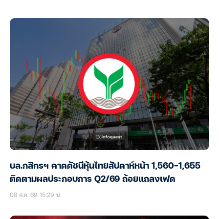
บล.กสิกรฯ คาดดัชนีหุ้นไทยสัปดาห์หน้า 1,560-1,655
ติดตามผลประกอบการ Q2/69 ถ้อยแถลงเฟด
08 ส.ค. 69 15:29 น.