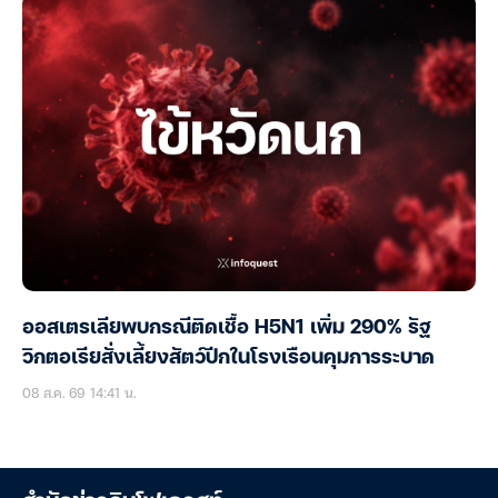
ออสเตรเลียพบกรณีติดเชื้อ H5N1 เพิ่ม 290% รัฐ
วิกตอเรียสั่งเลี้ยงสัตว์ปีกในโรงเรือนคุมการระบาด
08 ส.ค. 69 14:41 น.