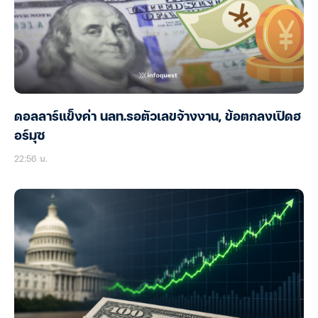
ดอลลาร์แข็งค่า นลท.รอตัวเลขจ้างงาน, ข้อตกลงเปิดฮ
อร์มุซ
22:56 น.