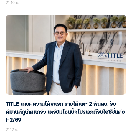
21:40 น.
TITLE เผยผลงานโค้งแรก รายได้แตะ 2 พันลบ. รับ
ดีมานด์ภูเก็ตแกร่ง เตรียมโอนบิ๊กโปรเจกต์รับไฮซีซั่นต่อ
H2/69
21:12 น.