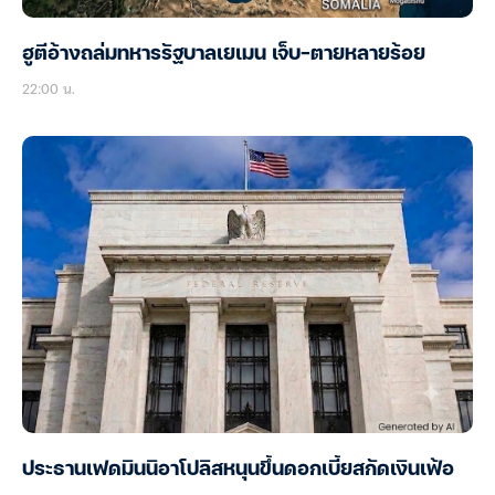
ฮูตีอ้างถล่มทหารรัฐบาลเยเมน เจ็บ-ตายหลายร้อย
22:00 น.
ประธานเฟดมินนิอาโปลิสหนุนขึ้นดอกเบี้ยสกัดเงินเฟ้อ