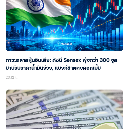
ภาวะตลาดหุ้นอินเดีย: ดัชนี Sensex พุ่งกว่า 300 จุด
ขานรับราคาน้ำมันร่วง, แบงก์ชาติคงดอกเบี้ย
23:12 น.