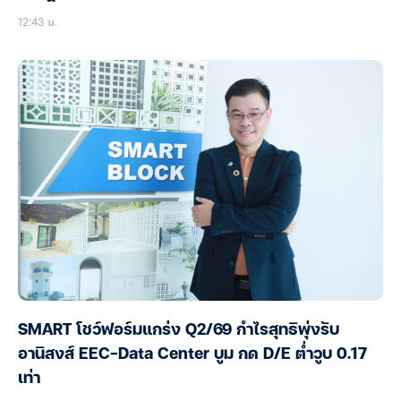
12:43 น.
SMART โชว์ฟอร์มแกร่ง Q2/69 กำไรสุทธิพุ่งรับ
อานิสงส์ EEC-Data Center บูม กด D/E ต่ำวูบ 0.17
เท่า