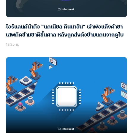
ไอร์แลนด์นำตัว “แดเนียล คินนาฮัน” เจ้าพ่อแก๊งค้ายา
เสพติดข้ามชาติขึ้นศาล หลังถูกส่งตัวข้ามแดนจากดูไบ
13:25 น.