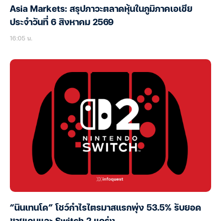
Asia Markets: สรุปภาวะตลาดหุ้นในภูมิภาคเอเชีย
ประจำวันที่ 6 สิงหาคม 2569
16:05 น.
“นินเทนโด” โชว์กำไรไตรมาสแรกพุ่ง 53.5% รับยอด