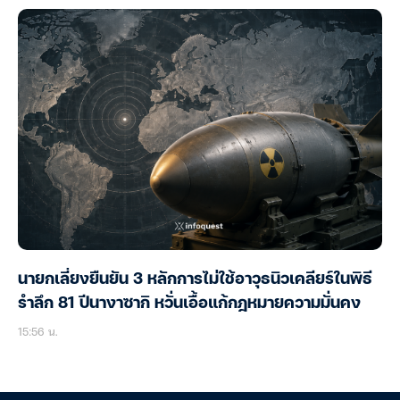
นายกเลี่ยงยืนยัน 3 หลักการไม่ใช้อาวุธนิวเคลียร์ในพิธี
รำลึก 81 ปีนางาซากิ หวั่นเอื้อแก้กฎหมายความมั่นคง
15:56 น.