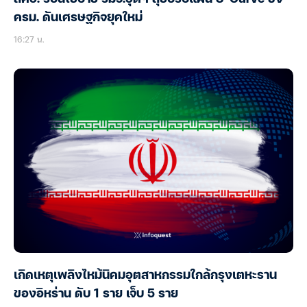
ครม. ดันเศรษฐกิจยุคใหม่
16:27 น.
เกิดเหตุเพลิงไหม้นิคมอุตสาหกรรมใกล้กรุงเตหะราน
ของอิหร่าน ดับ 1 ราย เจ็บ 5 ราย