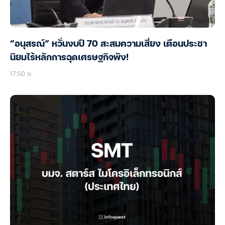
“อนุสรณ์” หวั่นงบปี 70 สะสมความเสี่ยง เตือนประชา
นิยมไร้หลักการฉุดเศรษฐกิจพัง!
17:50 น.