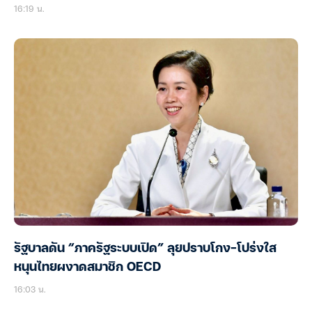
16:19 น.
รัฐบาลดัน “ภาครัฐระบบเปิด” ลุยปราบโกง-โปร่งใส
หนุนไทยผงาดสมาชิก OECD
16:03 น.