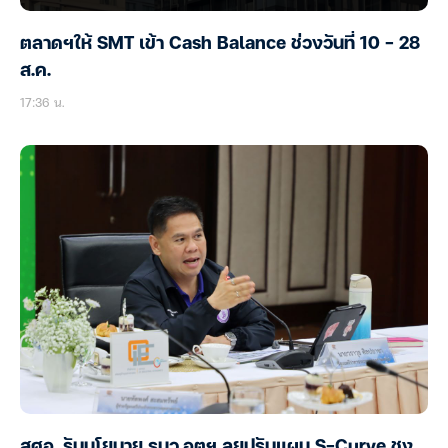
ตลาดฯให้ SMT เข้า Cash Balance ช่วงวันที่ 10 – 28
ส.ค.
17:36 น.
สศอ. รับนโยบาย รมว.อุตฯ ลุยปรับแผน S-Curve ชง