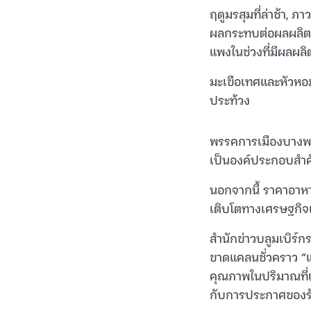
ฤดูมรสุมที่ล่าช้า, ภ
ผลกระทบต่อผลผลิตของ
แพงในช่วงที่มีผลผลิ
มะเขือเทศและหัวหอมเ
ประท้วง
พรรคการเมืองบางพร
เป็นองค์ประกอบสำค
นอกจากนี้ ราคาอาห
เติบโตทางเศรษฐกิจ
สำนักข่าวบลูมเบิร์
ขาดแคลนชั่วคราว “แ
คุณภาพในปริมาณที่เ
กับการประกาศของร้