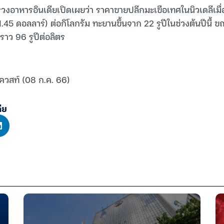
วงอาหารอินเดียเปิดเผยว่า ราคาขายปลีกมะเขือเทศในนิวเดลีเมื่
ี (1.45 ดอลลาร์) ต่อกิโลกรัม ทะยานขึ้นจาก 22 รูปีในช่วงต้นปีนี้ ข
่ราว 96 รูปีต่อลิตร
เควสท์ (08 ก.ค. 66)
ีย