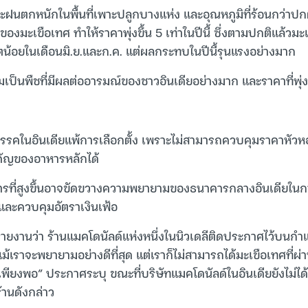
าวะฝนตกหนักในพื้นที่เพาะปลูกบางแห่ง และอุณหภูมิที่ร้อนกว่าปกติเ
มะเขือเทศ ทำให้ราคาพุ่งขึ้น 5 เท่าในปีนี้ ซึ่งตามปกติแล้วมะ
ตน้อยในเดือนมิ.ย.และก.ค. แต่ผลกระทบในปีนี้รุนแรงอย่างมาก
ป็นพืชที่มีผลต่ออารมณ์ของชาวอินเดียอย่างมาก และราคาที่พุ่ง
รคในอินเดียแพ้การเลือกตั้ง เพราะไม่สามารถควบคุมราคาหัวหอ
ัญของอาหารหลักได้
ารที่สูงขึ้นอาจขัดขวางความพยายามของธนาคารกลางอินเดียในก
และควบคุมอัตราเงินเฟ้อ
กรายงานว่า ร้านแมคโดนัลด์แห่งหนึ่งในนิวเดลีติดประกาศไว้บนกำ
ม้เราจะพยายามอย่างดีที่สุด แต่เราก็ไม่สามารถได้มะเขือเทศที่
พียงพอ” ประกาศระบุ ขณะที่บริษัทแมคโดนัลด์ในอินเดียยังไม่ได
านดังกล่าว