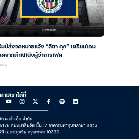
ัมป์ส่งจดหมายแจ้ง “ลิซา คุก” เตรียมโดน
ลดจากตำแหน่งผู้ว่าการเฟด
44 น.
ตามเราได้ที่
ัท ดาต้าเซ็ต จำกัด
/178 ถนนเพลินจิต ชั้น 17 อาคารมหาทุนพลาซ่า แขวง
พินี เขตปทุมวัน กรุงเทพฯ 10330