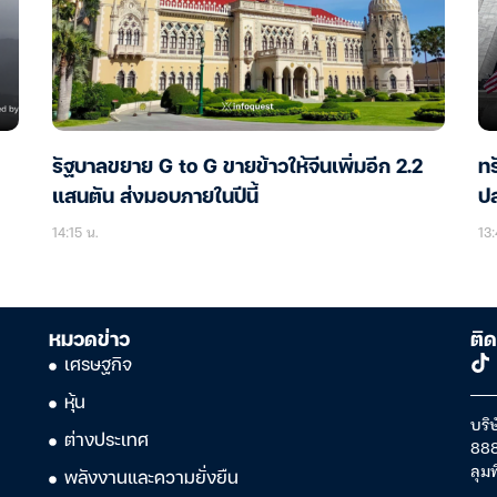
รัฐบาลขยาย G to G ขายข้าวให้จีนเพิ่มอีก 2.2
ทร
แสนตัน ส่งมอบภายในปีนี้
ป
14:15 น.
13:
หมวดข่าว
ติด
เศรษฐกิจ
หุ้น
บริษ
ต่างประเทศ
888
ลุม
พลังงานและความยั่งยืน