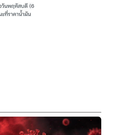
อวันพฤหัสบดี (6
ณะที่ราคาน้ำมัน