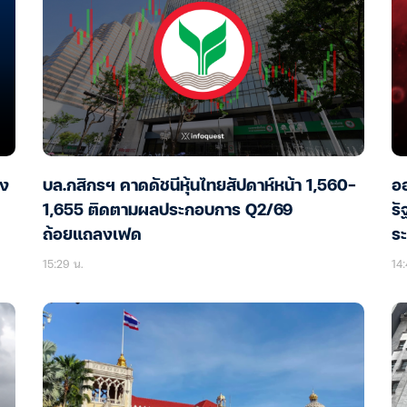
อง
บล.กสิกรฯ คาดดัชนีหุ้นไทยสัปดาห์หน้า 1,560-
ออ
1,655 ติดตามผลประกอบการ Q2/69
รั
ถ้อยแถลงเฟด
ร
15:29 น.
14: