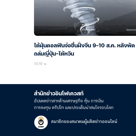
ไต้ฝุ่นดอลฟินจ่อขึ้นฝั่งจีน 9-10 ส.ค. หลังพัด
ถล่มญี่ปุ่น-ไต้หวัน
14:19 น.
สำนักข่าวอินโฟเควสท์
อัปเดตข่าวสารด้านเศรษฐกิจ หุ้น การเงิน
การลงทุน คริปโท และประเด็นน่าสนใจรอบโลก
สมาชิกของสมาคมผู้ผลิตข่าวออนไลน์