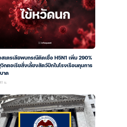
สเตรเลียพบกรณีติดเชื้อ H5N1 เพิ่ม 290%
ฐวิกตอเรียสั่งเลี้ยงสัตว์ปีกในโรงเรือนคุมการ
ะบาด
41 น.