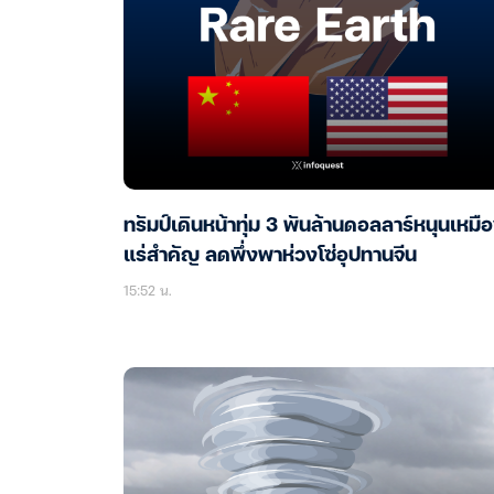
ทรัมป์เดินหน้าทุ่ม 3 พันล้านดอลลาร์หนุนเหมื
แร่สำคัญ ลดพึ่งพาห่วงโซ่อุปทานจีน
15:52 น.