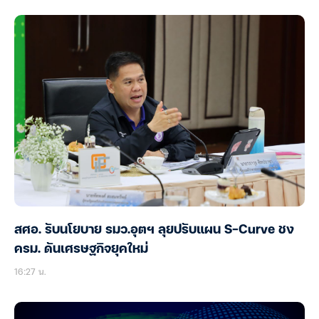
สศอ. รับนโยบาย รมว.อุตฯ ลุยปรับแผน S-Curve ชง
ครม. ดันเศรษฐกิจยุคใหม่
16:27 น.