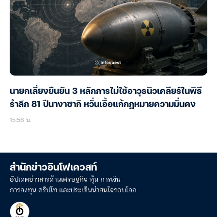
นายกเลี่ยงยืนยัน 3 หลักการไม่ใช้อาวุธนิวเคลียร์ในพิธี
รำลึก 81 ปีนางาซากิ หวั่นเอื้อแก้กฎหมายความมั่นคง
15:56 น.
สำนักข่าวอินโฟเควสท์
อัปเดตข่าวสารด้านเศรษฐกิจ หุ้น การเงิน
การลงทุน คริปโท และประเด็นน่าสนใจรอบโลก