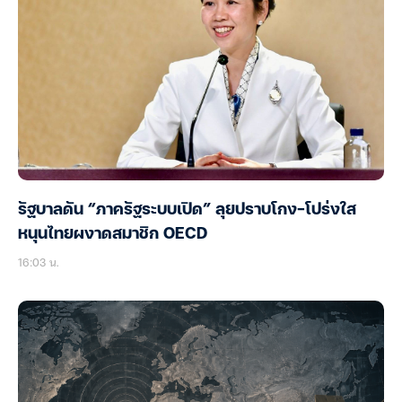
รัฐบาลดัน “ภาครัฐระบบเปิด” ลุยปราบโกง-โปร่งใส
หนุนไทยผงาดสมาชิก OECD
16:03 น.