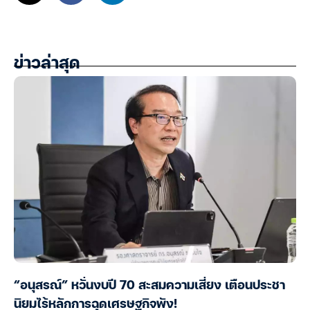
ข่าวล่าสุด
“อนุสรณ์” หวั่นงบปี 70 สะสมความเสี่ยง เตือนประชา
นิยมไร้หลักการฉุดเศรษฐกิจพัง!