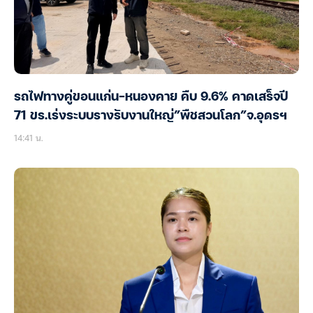
รถไฟทางคู่ขอนแก่น-หนองคาย คืบ 9.6% คาดเสร็จปี
71 ขร.เร่งระบบรางรับงานใหญ่”พืชสวนโลก”จ.อุดรฯ
14:41 น.