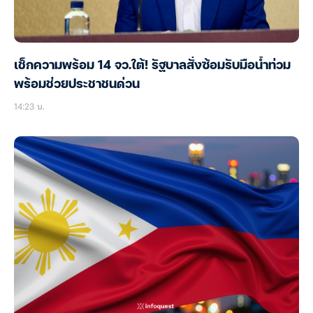
เช็กความพร้อม 14 จว.ใต้! รัฐบาลสั่งซ้อมรับมือน้ำท่วม
พร้อมช่วยประชาชนด่วน
14:23 น.