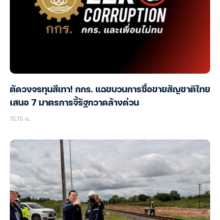
ตัดวงจรทุนสีเทา! กกร. แฉขบวนการซื้อขายสัญชาติไทย
เสนอ 7 มาตรการจี้รัฐกวาดล้างด่วน
15:15 น.