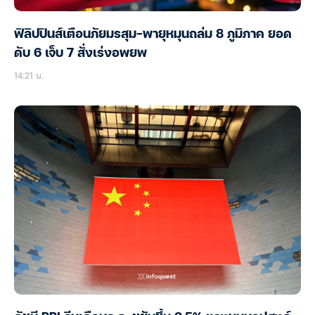
ฟิลิปปินส์เตือนภัยมรสุม-พายุหมุนถล่ม 8 ภูมิภาค ยอด
ดับ 6 เจ็บ 7 สั่งเร่งอพยพ
14:21 น.