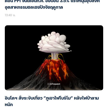
ดัชนี PPI จีนเดือนก.ค. ขยับขึ้น 3.5% แรงหนุนอุปสงค์
อุตสาหกรรมชดเชยปัจจัยฤดูกาล
13:40 น.
อินโดฯ สั่งระงับเที่ยว “ภูเขาไฟโบร์โม” หลังไฟป่าลาม
หนัก