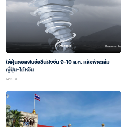
ไต้ฝุ่นดอลฟินจ่อขึ้นฝั่งจีน 9-10 ส.ค. หลังพัดถล่ม
ญี่ปุ่น-ไต้หวัน
14:19 น.