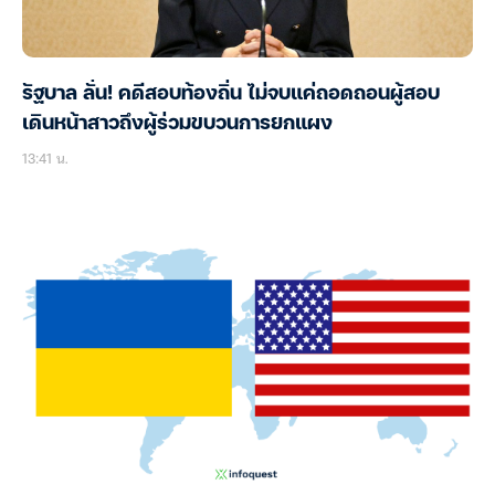
รัฐบาล ลั่น! คดีสอบท้องถิ่น ไม่จบแค่ถอดถอนผู้สอบ
เดินหน้าสาวถึงผู้ร่วมขบวนการยกแผง
13:41 น.