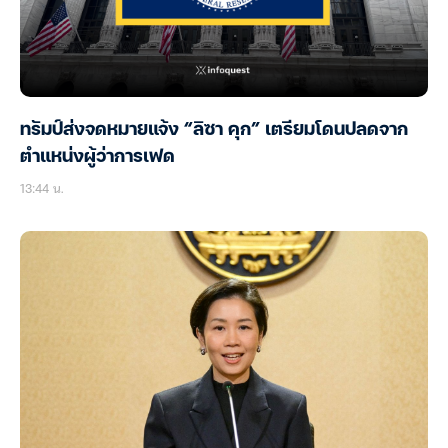
ทรัมป์ส่งจดหมายแจ้ง “ลิซา คุก” เตรียมโดนปลดจาก
ตำแหน่งผู้ว่าการเฟด
13:44 น.