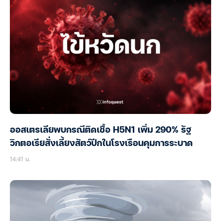
ออสเตรเลียพบกรณีติดเชื้อ H5N1 เพิ่ม 290% รัฐ
วิกตอเรียสั่งเลี้ยงสัตว์ปีกในโรงเรือนคุมการระบาด
14:41 น.