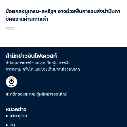
ข้อตกลงยูเครน-สหรัฐฯ อาจช่วยฟื้นการขนส่งน้ำมันคา
ซัคสถานผ่านทะเลดำ
13:02 น.
สำนักข่าวอินโฟเควสท์
อัปเดตข่าวสารด้านเศรษฐกิจ หุ้น การเงิน
การลงทุน คริปโท และประเด็นน่าสนใจรอบโลก
สมาชิกของสมาคมผู้ผลิตข่าวออนไลน์
หมวดข่าว
เศรษฐกิจ
หุ้น