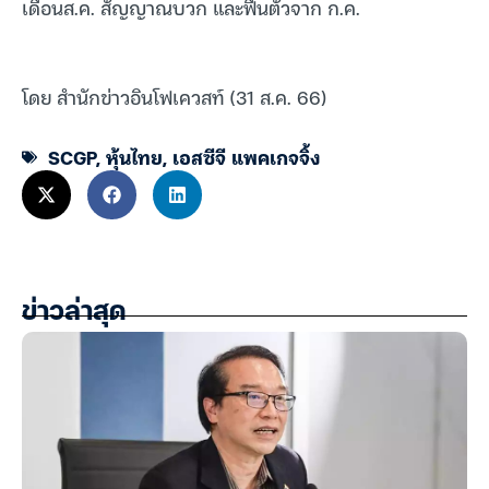
เดือนส.ค. สัญญาณบวก และฟื้นตัวจาก ก.ค.
โดย สำนักข่าวอินโฟเควสท์ (31 ส.ค. 66)
SCGP
,
หุ้นไทย
,
เอสซีจี แพคเกจจิ้ง
ข่าวล่าสุด