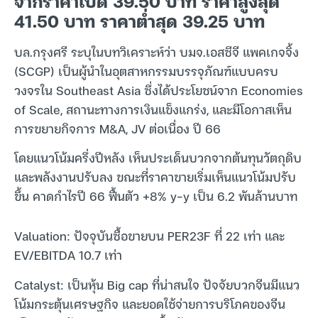
จากราคาเปิด 39.50 บาท ราคาสูงสุด
41.50 บาท ราคาต่ำสุด 39.25 บาท
บล.กรุงศรี ระบุในบทวิเคราะห์ว่า บมจ.เอสซีจี แพคเกจจิ้ง
(SCGP) เป็นผู้นำในอุตสาหกรรมบรรจุภัณฑ์แบบครบ
วงจรใน Southeast Asia ซึ่งได้ประโยชน์จาก Economies
of Scale, สถานะทางการเงินแข็งแกร่ง, และมีโอกาสเห็น
การขยายกิจการ M&A, JV ต่อเนื่อง ปี 66
โดยแนวโน้มครึ่งปีหลัง เห็นประเด็นบวกจากต้นทุนวัตถุดิบ
และพลังงานปรับลง ขณะที่ราคาขายเริ่มเห็นแนวโน้มปรับ
ขึ้น คาดกำไรปี 66 ฟื้นตัว +8% y-y เป็น 6.2 พันล้านบาท
Valuation: ปัจจุบันซื้อขายบน PER23F ที่ 22 เท่า และ
EV/EBITDA 10.7 เท่า
Catalyst: เป็นหุ้น Big cap ที่น่าสนใจ ปัจจัยบวกจีนมีแนว
โน้มกระตุ้นเศรษฐกิจ และยอดใช้จ่ายการบริโภคของจีน