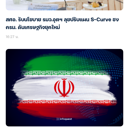
สศอ. รับนโยบาย รมว.อุตฯ ลุยปรับแผน S-Curve ชง
ครม. ดันเศรษฐกิจยุคใหม่
16:27 น.