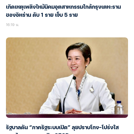
เกิดเหตุเพลิงไหม้นิคมอุตสาหกรรมใกล้กรุงเตหะราน
ของอิหร่าน ดับ 1 ราย เจ็บ 5 ราย
16:19 น.
รัฐบาลดัน “ภาครัฐระบบเปิด” ลุยปราบโกง-โปร่งใส