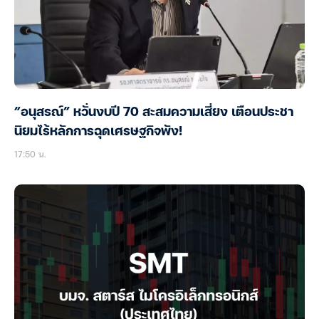
“อนุสรณ์” หวั่นงบปี 70 สะสมความเสี่ยง เตือนประชา
นิยมไร้หลักการฉุดเศรษฐกิจพัง!
17:50 น.