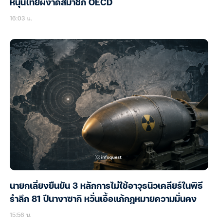
หนุนไทยผงาดสมาชิก OECD
16:03 น.
นายกเลี่ยงยืนยัน 3 หลักการไม่ใช้อาวุธนิวเคลียร์ในพิธี
รำลึก 81 ปีนางาซากิ หวั่นเอื้อแก้กฎหมายความมั่นคง
15:56 น.