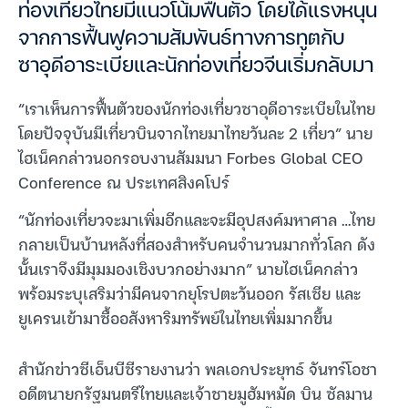
ท่องเที่ยวไทยมีแนวโน้มฟื้นตัว โดยได้แรงหนุน
จากการฟื้นฟูความสัมพันธ์ทางการทูตกับ
ซาอุดีอาระเบียและนักท่องเที่ยวจีนเริ่มกลับมา
“เราเห็นการฟื้นตัวของนักท่องเที่ยวซาอุดีอาระเบียในไทย
โดยปัจจุบันมีเที่ยวบินจากไทยมาไทยวันละ 2 เที่ยว” นาย
ไฮเน็คกล่าวนอกรอบงานสัมมนา Forbes Global CEO
Conference ณ ประเทศสิงคโปร์
“นักท่องเที่ยวจะมาเพิ่มอีกและจะมีอุปสงค์มหาศาล …ไทย
กลายเป็นบ้านหลังที่สองสำหรับคนจำนวนมากทั่วโลก ดัง
นั้นเราจึงมีมุมมองเชิงบวกอย่างมาก” นายไฮเน็คกล่าว
พร้อมระบุเสริมว่ามีคนจากยุโรปตะวันออก รัสเซีย และ
ยูเครนเข้ามาซื้ออสังหาริมทรัพย์ในไทยเพิ่มมากขึ้น
สำนักข่าวซีเอ็นบีซีรายงานว่า พลเอกประยุทธ์ จันทร์โอชา
อดีตนายกรัฐมนตรีไทยและเจ้าชายมูฮัมหมัด บิน ซัลมาน