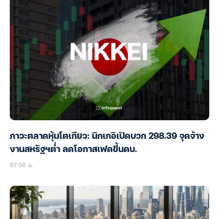
ภาวะตลาดหุ้นโตเกียว: นิกเกอิเปิดบวก 298.39 จุดจ้าง
งานสหรัฐฯต่ำ ลดโอกาสเฟดขึ้นดบ.
07:56 น.