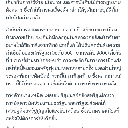
เกี่ยวกับการใช้จ่าย นโยบาย และการบังคับใช้ร่างกฎหมาย
ดังกล่าว ซึ่งทำให้การส่งเรื่องดังกล่าวให้วุฒิสภาอนุมัตินั้น
เป็นไปอย่างล่าช้า
สำนักข่าวรอยเตอร์รายงานว่า ความขัดแย้งทางการเมือง
เริ่มกลายเป็นประเด็นที่นักลงทุนในตลาดวอลล์สตรีทจับตา
อย่างใกล้ชิด หลังจากฟิทช์ เรทติ้งส์ ได้ปรับลดอันดับความ
น่าเชื่อถือของสหรัฐลงสู่ระดับ AA+ จากระดับ AAA เมื่อวัน
ที่ 1 ส.ค.ที่ผ่านมา โดยระบุว่า ภาวะชะงักงันทางการเมืองส่ง
ผลให้หนี้สินของสหรัฐพุ่งชนเพดานหลายครั้ง และส่วนใหญ่
จะรอดพ้นการผิดนัดชำระหนี้ในนาทีสุดท้าย ซึ่งสถานการณ์
เหล่านี้ได้บั่นทอนความเชื่อมั่นในด้านการบริหารการคลัง
ทางด้านนางเจเน็ต เยลเลน รัฐมนตรีคลังสหรัฐเตือนว่า
การชัตดาวน์หน่วยงานของรัฐบาลสหรัฐจะส่งผลให้
เศรษฐกิจสหรัฐสูญเสียแรงขับเคลื่อน ซึ่งเป็นความเสี่ยงที่
สหรัฐไม่ต้องการให้เกิดขึ้น