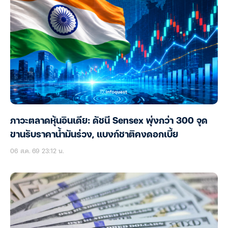
ภาวะตลาดหุ้นอินเดีย: ดัชนี Sensex พุ่งกว่า 300 จุด
ขานรับราคาน้ำมันร่วง, แบงก์ชาติคงดอกเบี้ย
06 ส.ค. 69 23:12 น.