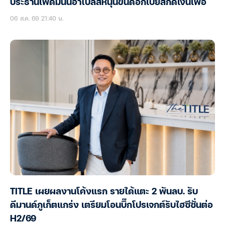
ประธานเฟดมินนิอาโปลิสหนุนขึ้นดอกเบี้ยสกัดเงินเฟ้อ
06 ส.ค. 69 21:40 น.
TITLE เผยผลงานโค้งแรก รายได้แตะ 2 พันลบ. รับ
ดีมานด์ภูเก็ตแกร่ง เตรียมโอนบิ๊กโปรเจกต์รับไฮซีซั่นต่อ
H2/69