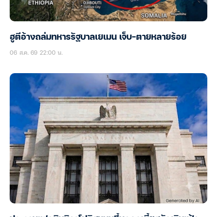
ฮูตีอ้างถล่มทหารรัฐบาลเยเมน เจ็บ-ตายหลายร้อย
06 ส.ค. 69 22:00 น.