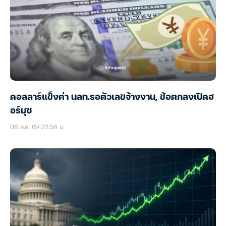
ดอลลาร์แข็งค่า นลท.รอตัวเลขจ้างงาน, ข้อตกลงเปิดฮ
อร์มุซ
06 ส.ค. 69 22:56 น.