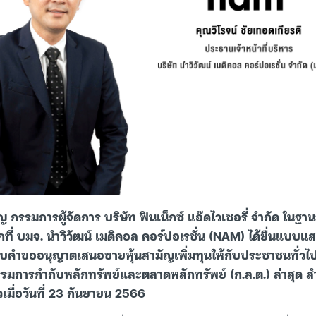
 กรรมการผู้จัดการ บริษัท ฟินเน็กซ์ แอ๊ดไวเซอรี่ จำกัด ในฐา
ากที่ บมจ. นำวิวัฒน์ เมดิคอล คอร์ปอเรชั่น (NAM) ได้ยื่นแบบ
บคำขออนุญาตเสนอขายหุ้นสามัญเพิ่มทุนให้กับประชาชนทั่วไปเ
การกำกับหลักทรัพย์และตลาดหลักทรัพย์ (ก.ล.ต.) ล่าสุด สำน
ล้วเมื่อวันที่ 23 กันยายน 2566