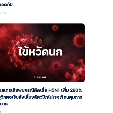
ลอดภัย
24 น.
สเตรเลียพบกรณีติดเชื้อ H5N1 เพิ่ม 290%
ฐวิกตอเรียสั่งเลี้ยงสัตว์ปีกในโรงเรือนคุมการ
ะบาด
41 น.