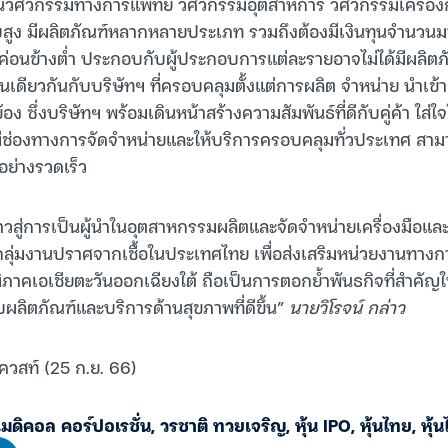
นวิศวกรรมทางการแพทย์ วิศวกรรมอุตสาหการ วิศวกรรมเครื่องก
ง มีผลิตภัณฑ์หลากหลายประเภท รวมถึงต้องมีเงินทุนจำนวนมาก
ึ้นค่อนข้างต่ำ ประกอบกับผู้ประกอบการแต่ละรายอาจไม่ได้มีผลิต
นเดียวกันกับบริษัทฯ ที่ครอบคลุมตั้งแต่การผลิต จำหน่าย นำเข
วข้อง ซึ่งบริษัทฯ พร้อมเดินหน้าสร้างความสัมพันธ์ที่ดีกับคู่ค้า ใ
ีช่องทางการจัดจำหน่ายและให้บริการครอบคลุมทั่วประเทศ 
อย่างรวดเร็ว
ก้าวสู่การเป็นผู้นำในอุตสาหกรรมผลิตและจัดจำหน่ายเครื่องมือแล
ลุ่มงานปราศจากเชื้อในประเทศไทย เพื่อส่งเสริมหน่วยงานทา
ภาคเอเชียตะวันออกเฉียงใต้ ถือเป็นการตอกย้ำพันธกิจที่สำคัญใ
อบผลิตภัณฑ์และบริการด้านสุขภาพที่ดีขึ้น”
นายวิโรจน์ กล่าว
ควสท์ (25 ก.ย. 66)
 เมดิคอล คอร์ปอเรชั่น
,
วรชาติ ทวยเจริญ
,
หุ้น IPO
,
หุ้นไทย
,
หุ้