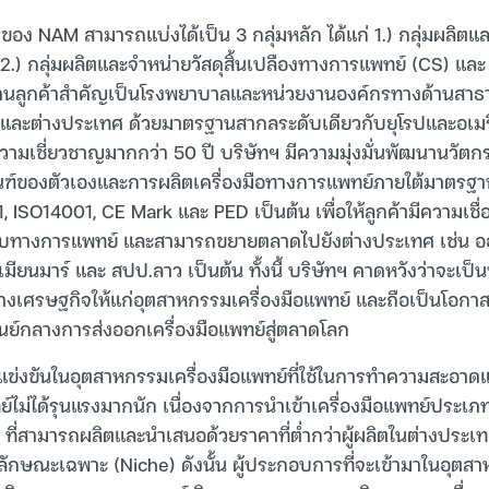
อง NAM สามารถแบ่งได้เป็น 3 กลุ่มหลัก ได้แก่ 1.) กลุ่มผลิตแล
) กลุ่มผลิตและจำหน่ายวัสดุสิ้นเปลืองทางการแพทย์ (CS) และ 3
ฐานลูกค้าสำคัญเป็นโรงพยาบาลและหน่วยงานองค์กรทางด้านสาธา
ในและต่างประเทศ ด้วยมาตรฐานสากลระดับเดียวกับยุโรปและอเม
มเชี่ยวชาญมากกว่า 50 ปี บริษัทฯ มีความมุ่งมั่นพัฒนานวัตก
ัณฑ์ของตัวเองและการผลิตเครื่องมือทางการแพทย์ภายใต้มาตรฐ
ISO14001, CE Mark และ PED เป็นต้น เพื่อให้ลูกค้ามีความเชื่
่องกับทางการแพทย์ และสามารถขยายตลาดไปยังต่างประเทศ เช่น ออ
เมียนมาร์ และ สปป.ลาว เป็นต้น ทั้งนี้ บริษัทฯ คาดหวังว่าจะเป็น
่าทางเศรษฐกิจให้แก่อุตสาหกรรมเครื่องมือแพทย์ และถือเป็นโอกา
ูนย์กลางการส่งออกเครื่องมือแพทย์สู่ตลาดโลก
ข่งขันในอุตสาหกรรมเครื่องมือแพทย์ที่ใช้ในการทำความสะอาดแล
ม่ได้รุนแรงมากนัก เนื่องจากการนำเข้าเครื่องมือแพทย์ประเภทนี
ที่สามารถผลิตและนำเสนอด้วยราคาที่ต่ำกว่าผู้ผลิตในต่างประเท
ลักษณะเฉพาะ (Niche) ดังนั้น ผู้ประกอบการที่จะเข้ามาในอุตสา