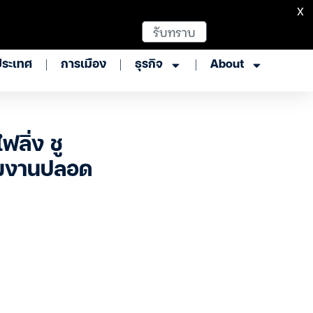
X
รับทราบ
ประเทศ
การเมือง
ธุรกิจ
About
ลิ่ง ชู
ุ่มงานปลอด