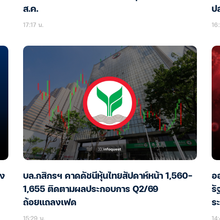
ส.ค.
ป
17:17 น.
16:
อง
บล.กสิกรฯ คาดดัชนีหุ้นไทยสัปดาห์หน้า 1,560-
ออ
1,655 ติดตามผลประกอบการ Q2/69
รั
ถ้อยแถลงเฟด
ร
15:29 น.
14: