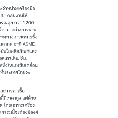
ะจำหน่ายเครื่องมือ
.) กลุ่มงานให้
รณสุข กว่า 1,200
ริกามาอย่างยาวนาน
รรมทางการแพทย์ซึ่ง
านสากล อาทิ ASME,
อมั่นในผลิตภัณฑ์และ
สเตรเลีย, จีน,
หนึ่งในแรงขับเคลื่อน
สที่ประเทศไทยจะ
ะการฆ่าเชื้อ
้มีราคาสูง แต่ด้วย
ศ โดยเฉพาะเครื่อง
หกรรมนี้จะต้องมีองค์