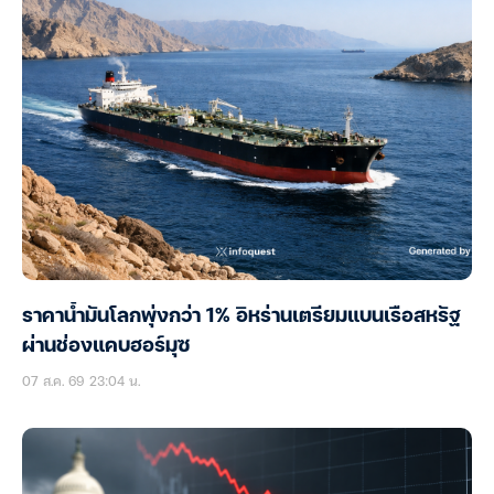
ราคาน้ำมันโลกพุ่งกว่า 1% อิหร่านเตรียมแบนเรือสหรัฐ
ผ่านช่องแคบฮอร์มุซ
07 ส.ค. 69 23:04 น.