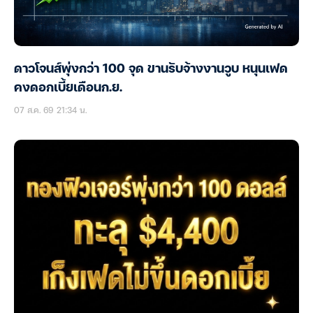
ดาวโจนส์พุ่งกว่า 100 จุด ขานรับจ้างงานวูบ หนุนเฟด
คงดอกเบี้ยเดือนก.ย.
07 ส.ค. 69 21:34 น.