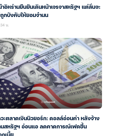
้นำอิหร่านยืนยันเดินหน้าเจรจาสหรัฐฯ แต่ลั่นจะ
่ถูกบังคับให้ยอมจำนน
34 น.
วะตลาดเงินนิวยอร์ก: ดอลล์อ่อนค่า หลังจ้าง
านสหรัฐฯ อ่อนแอ ลดคาดการณ์เฟดขึ้น
กเบี้ย