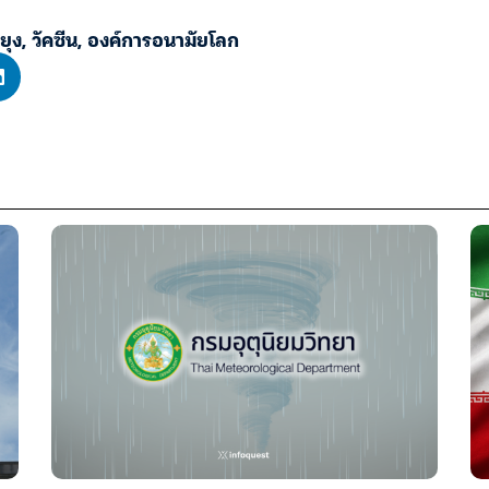
ยุง
,
วัคซีน
,
องค์การอนามัยโลก