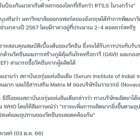
ซีนป้องกันมาลาเรียตัวแรกของโลกที่เรียกว่า RTS,S ในวงกว้าง”
ุเสริมว่า มหาวิทยาลัยออกซฟอร์ดของอังกฤษได้ทำการพัฒนาวั
่วงกลางปี 2567 โดยมีราคาอยู่ที่ประมาณ 2-4 ดอลลาร์สหรัฐ
รวจสอบคุณสมบัติเบื้องต้นของวัคซีน ซึ่งจะได้รับการประทับร
โลกด้านวัคซีนและการสร้างภูมิคุ้มกันโรคหรือกาวี (GAVI) และกองทุ
F) สามารถซื้อวัคซีนจากผู้ผลิตได้
ยงานว่า สถาบันเซรุ่มแห่งอินเดีย (Serum Institute of India) จะ
นมาก และใช้สารเสริม Matrix M ของบริษัทโนวาแวกซ์ (Novav
 ซีอีโอของสถาบันเซรุ่มแห่งอินเดียกล่าวว่า ทางบริษัทผลิตยาได้
HO โดยให้สัมภาษณ์ว่า “เราจะเพิ่มการผลิตมากยิ่งขึ้นตามอุปส
ุปสงค์และอุปทานของวัคซีนจะสอดคล้องกัน”
เควสท์ (03 ต.ค. 66)