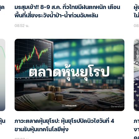
ุด
มรสุมเข้า!! 8-9 ส.ค. ทั่วไทยมีฝนตกหนัก เตือน
ผู
พื้นที่เสี่ยงระวังน้ำป่า-น้ำท่วมฉับพลัน
ไม
08:52 น.
08:
้น
ภาวะตลาดหุ้นยุโรป: หุ้นยุโรปปิดนิวไฮวันที่ 4
ภา
ขานรับหุ้นเทคโนโลยีพุ่ง
ง
ดอ