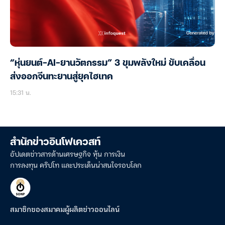
“หุ่นยนต์-AI-ยานวัตกรรม” 3 ขุมพลังใหม่ ขับเคลื่อน
ส่งออกจีนทะยานสู่ยุคไฮเทค
15:31 น.
สำนักข่าวอินโฟเควสท์
อัปเดตข่าวสารด้านเศรษฐกิจ หุ้น การเงิน
การลงทุน คริปโท และประเด็นน่าสนใจรอบโลก
สมาชิกของสมาคมผู้ผลิตข่าวออนไลน์