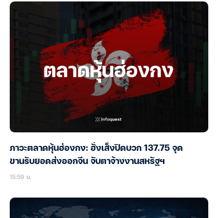
ภาวะตลาดหุ้นฮ่องกง: ฮั่งเส็งปิดบวก 137.75 จุด
ขานรับยอดส่งออกจีน จับตาจ้างงานสหรัฐฯ
15:59 น.