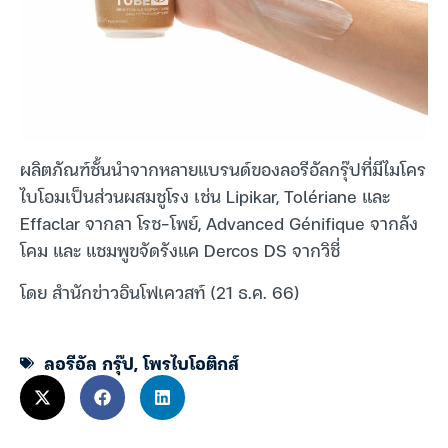
ผลิตภัณฑ์ชั้นนำจากหลายแบรนด์ของลอรีอัลกรุ๊ปที่มีไมโคร
ไบโอมเป็นส่วนผสมชูโรง เช่น Lipikar, Tolériane และ
Effaclar จากลา โรช-โพย์, Advanced Génifique จากลัง
โคม และ แชมพูขจัดรังแค Dercos DS จากวิชี่
โดย สำนักข่าวอินโฟเควสท์ (21 ธ.ค. 66)
ลอรีอัล กรุ๊ป
,
โพรไบโอติกส์