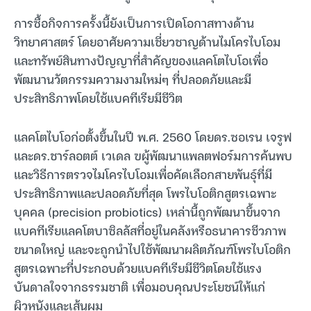
การซื้อกิจการครั้งนี้ยังเป็นการเปิดโอกาสทางด้าน
วิทยาศาสตร์ โดยอาศัยความเชี่ยวชาญด้านไมโครไบโอม
และทรัพย์สินทางปัญญาที่สำคัญของแลคโตไบโอเพื่อ
พัฒนานวัตกรรมความงามใหม่ๆ ที่ปลอดภัยและมี
ประสิทธิภาพโดยใช้แบคทีเรียมีชีวิต
แลคโตไบโอก่อตั้งขึ้นในปี พ.ศ. 2560 โดยดร.ซอเรน เจรูฟ
และดร.ชาร์ลอตต์ เวเดล ฃผู้พัฒนาแพลตฟอร์มการค้นพบ
และวิธีการตรวจไมโครไบโอมเพื่อคัดเลือกสายพันธุ์ที่มี
ประสิทธิภาพและปลอดภัยที่สุด โพรไบโอติกสูตรเฉพาะ
บุคคล (precision probiotics) เหล่านี้ถูกพัฒนาขึ้นจาก
แบคทีเรียแลคโตบาซิลลัสที่อยู่ในคลังหรือธนาคารชีวภาพ
ขนาดใหญ่ และจะถูกนำไปใช้พัฒนาผลิตภัณฑ์โพรไบโอติก
สูตรเฉพาะที่ประกอบด้วยแบคทีเรียมีชีวิตโดยใช้แรง
บันดาลใจจากธรรมชาติ เพื่อมอบคุณประโยชน์ให้แก่
ผิวหนังและเส้นผม