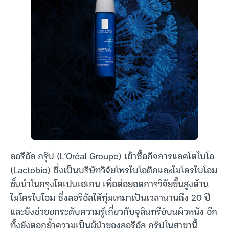
ลอรีอัล กรุ๊ป (L’Oréal Groupe) เข้าซื้อกิจการแลคโตไบโอ
(Lactobio) ซึ่งเป็นบริษัทวิจัยโพรไบโอติกและไมโครไบโอม
ชั้นนำในกรุงโคเปนเฮเกน เพื่อต่อยอดการวิจัยขั้นสูงด้าน
ไมโครไบโอม ซึ่งลอรีอัลได้ทุ่มเทมาเป็นเวลานานถึง 20 ปี
และยังช่วยยกระดับความรู้เกี่ยวกับจุลินทรีย์บนผิวหนัง อีก
ทั้งยังตอกย้ำความเป็นผู้นำของลอรีอัล กรุ๊ปในสาขานี้