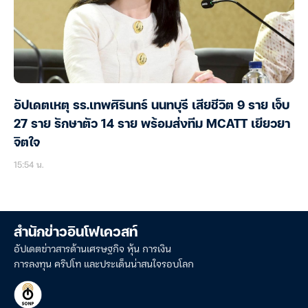
อัปเดตเหตุ รร.เทพศิรินทร์ นนทบุรี เสียชีวิต 9 ราย เจ็บ
27 ราย รักษาตัว 14 ราย พร้อมส่งทีม MCATT เยียวยา
จิตใจ
15:54 น.
สำนักข่าวอินโฟเควสท์
อัปเดตข่าวสารด้านเศรษฐกิจ หุ้น การเงิน
การลงทุน คริปโท และประเด็นน่าสนใจรอบโลก