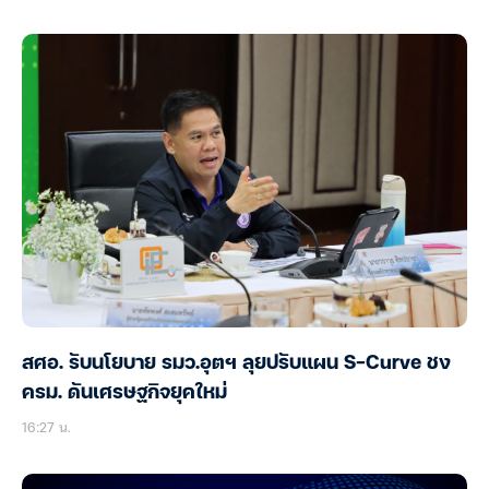
สศอ. รับนโยบาย รมว.อุตฯ ลุยปรับแผน S-Curve ชง
ครม. ดันเศรษฐกิจยุคใหม่
16:27 น.