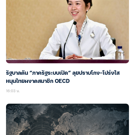
รัฐบาลดัน “ภาครัฐระบบเปิด” ลุยปราบโกง-โปร่งใส
หนุนไทยผงาดสมาชิก OECD
16:03 น.