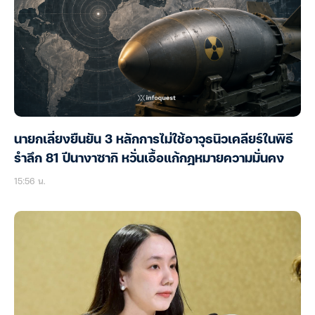
นายกเลี่ยงยืนยัน 3 หลักการไม่ใช้อาวุธนิวเคลียร์ในพิธี
รำลึก 81 ปีนางาซากิ หวั่นเอื้อแก้กฎหมายความมั่นคง
15:56 น.