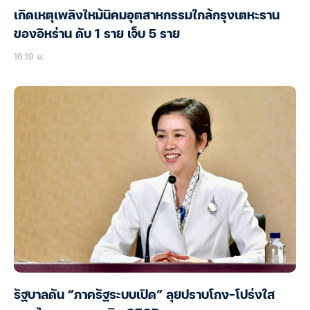
เกิดเหตุเพลิงไหม้นิคมอุตสาหกรรมใกล้กรุงเตหะราน
ของอิหร่าน ดับ 1 ราย เจ็บ 5 ราย
16:19 น.
รัฐบาลดัน “ภาครัฐระบบเปิด” ลุยปราบโกง-โปร่งใส