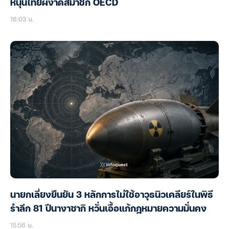
หนุนไทยผงาดสมาชิก OECD
16:03 น.
นายกเลี่ยงยืนยัน 3 หลักการไม่ใช้อาวุธนิวเคลียร์ในพิธี
รำลึก 81 ปีนางาซากิ หวั่นเอื้อแก้กฎหมายความมั่นคง
15:56 น.