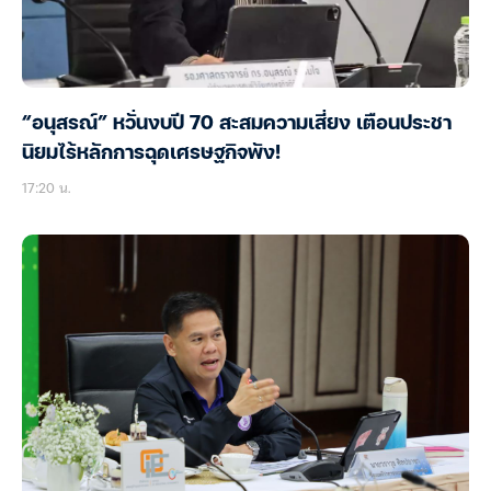
“อนุสรณ์” หวั่นงบปี 70 สะสมความเสี่ยง เตือนประชา
นิยมไร้หลักการฉุดเศรษฐกิจพัง!
17:20 น.