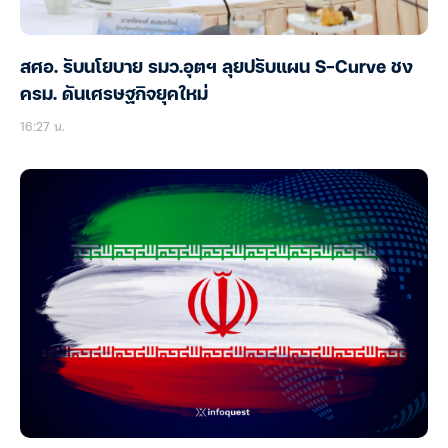
สศอ. รับนโยบาย รมว.อุตฯ ลุยปรับแผน S-Curve ชง
ครม. ดันเศรษฐกิจยุคใหม่
16:27 น.