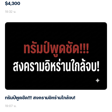
$4,300
19:32 น.
ทรัมป์พูดชัด!!! สงครามอิหร่านใกล้จบ!
19:07 น.