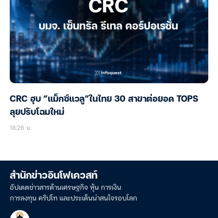
CRC ฮุบ “แม็กซ์แวลู”ในไทย 30 สาขาต่อยอด TOPS
ลุยปรับโฉมใหม่
18:26 น.
สำนักข่าวอินโฟเควสท์
อัปเดตข่าวสารด้านเศรษฐกิจ หุ้น การเงิน
การลงทุน คริปโท และประเด็นน่าสนใจรอบโลก