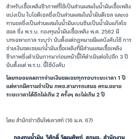
สำหรับเชื้อเพลิงชีวภาพที่ใช้เป็นส่วนผสมในน้ำมันเชื้อเพลิง
แบ่งเป็น ไบโอดีเซลซึ่งเป็นส่วนผสมในน้ำมันดีเซล และเอ
ทานอลซึ่งเป็นส่วนผสมในน้ำมันเบนซินเป็นน้ำมันแก๊สโซ
ฮอล ซึ่ง พ.ร.บ. กองทุนน้ำมันเชื้อเพลิง พ.ศ. 2562 มี
บทเฉพาะกาล ระบุว่า นับตั้งแต่กฎหมายมีผลบังคับใช้ การ
จ่ายเงินชดเชยแก่น้ำมันเชื้อเพลิงที่มีส่วนผสมเชื้อเพลิง
ชีวภาพซึ่งดำเนินการมาก่อนหน้านี้ให้ดำเนินต่อไปอีก 3 ปี
นับตั้งแต่ พ.ร.บ. นี้ใช้บังคับ
โดยทยอยลดการจ่ายเงินชดเชยทุกรอบระยะเวลา 1 ปี
แต่หากมีความจำเป็น กพช.สามารถเสนอ ครม.ขยาย
ระยะเวลาได้อีกไม่เกิน 2 ครั้งๆ ละไม่เกิน 2 ปี
โดย สำนักข่าวอินโฟเควสท์ (16 ม.ค. 67)
กองทุนน้ำมัน
,
วิศักดิ์ วัฒนศัพท์
,
สกนช.
,
สำนักงาน