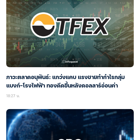
ภาวะตลาดอนุพันธ์: แกว่งแคบ แรงขายทำกำไรกลุ่ม
แบงก์-โรงไฟฟ้า ทองดีดขึ้นหลังดอลลาร์อ่อนค่า
18:27 น.