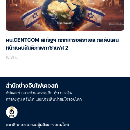
ผบ.CENTCOM สหรัฐฯ ถกทหารอิสราเอล กดดันเดิน
หน้าแผนสันติภาพกาซาเฟส 2
10:31 น.
สำนักข่าวอินโฟเควสท์
อัปเดตข่าวสารด้านเศรษฐกิจ หุ้น การเงิน
การลงทุน คริปโท และประเด็นน่าสนใจรอบโลก
สมาชิกของสมาคมผู้ผลิตข่าวออนไลน์