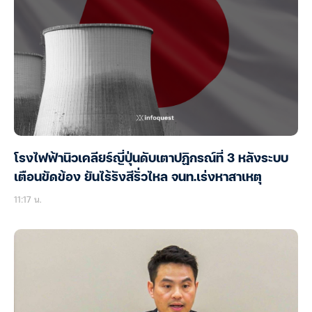
โรงไฟฟ้านิวเคลียร์ญี่ปุ่นดับเตาปฏิกรณ์ที่ 3 หลังระบบ
เตือนขัดข้อง ยันไร้รังสีรั่วไหล จนท.เร่งหาสาเหตุ
11:17 น.