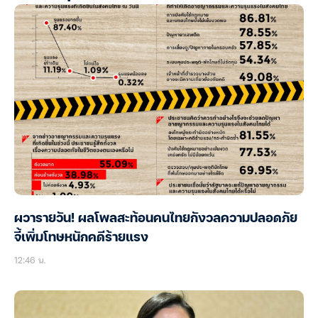
ผวารายวัน! ผลโพลสะท้อนคนไทยกังวลความปลอดภัย
จี้เพิ่มโทษหนักคดีร้ายแรง
12:46 น.