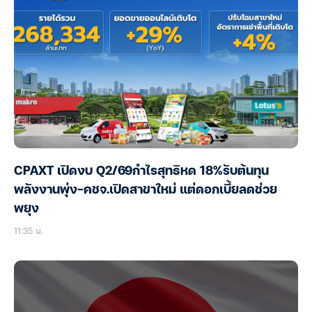
CPAXT เปิดงบ Q2/69กำไรสุทธิหด 18%รับต้นทุน
พลังงานพุ่ง-คชจ.เปิดสาขาใหม่ แต่ดอกเบี้ยลดช่วย
พยุง
11:35 น.