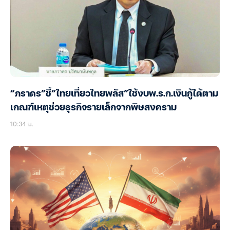
“ภราดร”ชี้”ไทยเที่ยวไทยพลัส”ใช้งบพ.ร.ก.เงินกู้ได้ตาม
เกณฑ์เหตุช่วยธุรกิจรายเล็กจากพิษสงคราม
10:34 น.