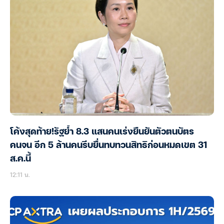
โค้งสุดท้าย!รัฐย้ำ 8.3 แสนคนเร่งยืนยันตัวตนบัตร
คนจน อีก 5 ล้านคนรีบยื่นทบทวนสิทธิก่อนหมดเขต 31
ส.ค.นี้
12:11 น.