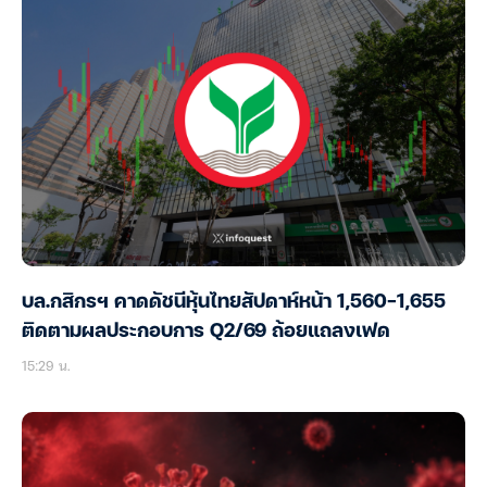
บล.กสิกรฯ คาดดัชนีหุ้นไทยสัปดาห์หน้า 1,560-1,655
ติดตามผลประกอบการ Q2/69 ถ้อยแถลงเฟด
15:29 น.