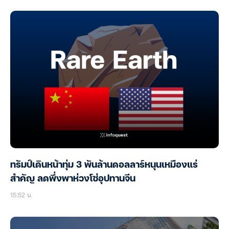
ทรัมป์เดินหน้าทุ่ม 3 พันล้านดอลลาร์หนุนเหมืองแร่
สำคัญ ลดพึ่งพาห่วงโซ่อุปทานจีน
15:52 น.