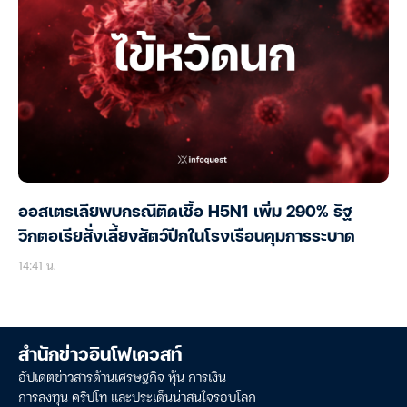
ออสเตรเลียพบกรณีติดเชื้อ H5N1 เพิ่ม 290% รัฐ
วิกตอเรียสั่งเลี้ยงสัตว์ปีกในโรงเรือนคุมการระบาด
14:41 น.
สำนักข่าวอินโฟเควสท์
อัปเดตข่าวสารด้านเศรษฐกิจ หุ้น การเงิน
การลงทุน คริปโท และประเด็นน่าสนใจรอบโลก