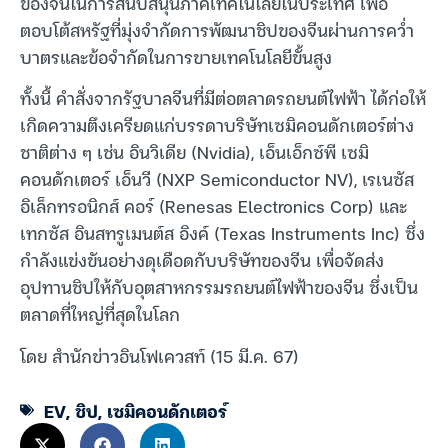
ของจีนในการสนับสนุนภาคเทคโนโลยีในประเทศ เพื่อ
ตอบโต้สหรัฐที่มุ่งจำกัดการพัฒนาชิปของจีนผ่านการคว่ำ
บาตรและข้อจำกัดในการขายเทคโนโลยีขั้นสูง
ทั้งนี้ คำสั่งจากรัฐบาลจีนที่มีต่อตลาดรถยนต์ไฟฟ้า ได้ก่อให้
เกิดความตึงเครียดแก่บรรดาบริษัทเซมิคอนดักเตอร์ต่าง
ชาติต่าง ๆ เช่น อินวิเดีย (Nvidia), เอ็นเอ็กซ์พี เซมิ
คอนดักเตอร์ เอ็นวี (NXP Semiconductor NV), เรเนซัส
อิเล็กทรอนิกส์ คอร์ (Renesas Electronics Corp) และ
เทกซัส อินสทรูเมนต์ส อิงค์ (Texas Instruments Inc) ซึ่ง
กำลังแข่งขันอย่างดุเดือดกับบริษัทของจีน เพื่อจัดส่ง
อุปทานชิปให้กับอุตสาหกรรมรถยนต์ไฟฟ้าของจีน ซึ่งเป็น
ตลาดที่ใหญ่ที่สุดในโลก
โดย สำนักข่าวอินโฟเควสท์ (15 มี.ค. 67)
EV
,
ชิป
,
เซมิคอนดักเตอร์