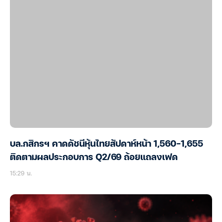
บล.กสิกรฯ คาดดัชนีหุ้นไทยสัปดาห์หน้า 1,560-1,655
ติดตามผลประกอบการ Q2/69 ถ้อยแถลงเฟด
15:29 น.