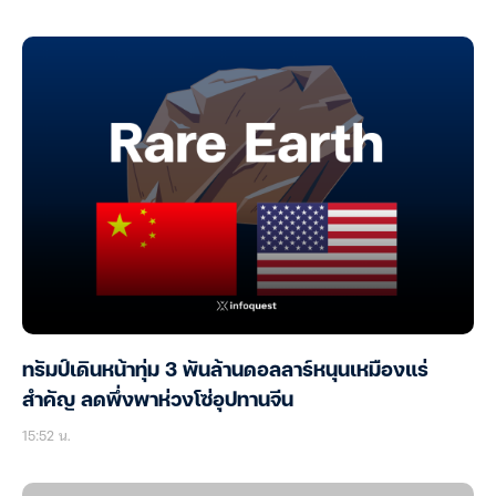
ทรัมป์เดินหน้าทุ่ม 3 พันล้านดอลลาร์หนุนเหมืองแร่
สำคัญ ลดพึ่งพาห่วงโซ่อุปทานจีน
15:52 น.