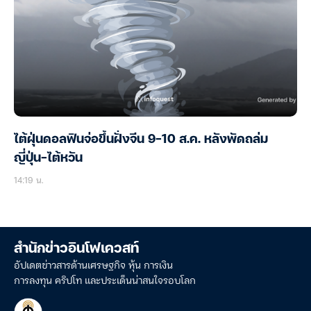
ไต้ฝุ่นดอลฟินจ่อขึ้นฝั่งจีน 9-10 ส.ค. หลังพัดถล่ม
ญี่ปุ่น-ไต้หวัน
14:19 น.
สำนักข่าวอินโฟเควสท์
อัปเดตข่าวสารด้านเศรษฐกิจ หุ้น การเงิน
การลงทุน คริปโท และประเด็นน่าสนใจรอบโลก