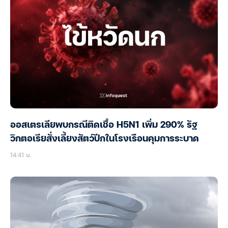
ออสเตรเลียพบกรณีติดเชื้อ H5N1 เพิ่ม 290% รัฐ
วิกตอเรียสั่งเลี้ยงสัตว์ปีกในโรงเรือนคุมการระบาด
14:41 น.