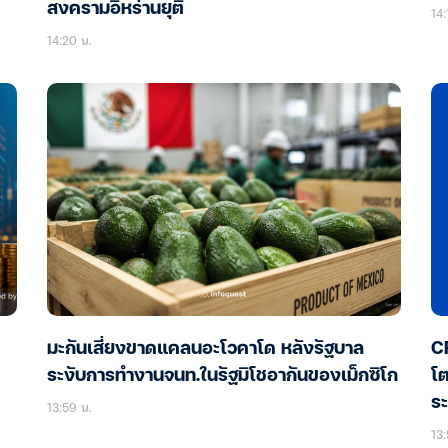
สงครามอิหร่านยุติ
14:
14:20 น.
มะกันเสี่ยงขาดแคลนอะโวคาโด หลังรัฐบาล
CR
ระงับการทำงานจนท.ในรัฐมิโชอากันของเม็กซิโก
โต
ระ
13:59 น.
13: