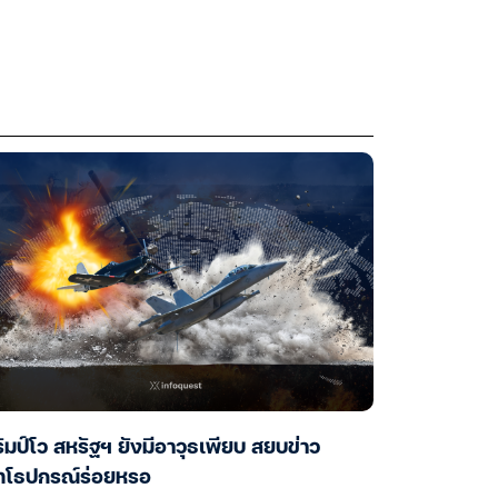
ัมป์โว สหรัฐฯ ยังมีอาวุธเพียบ สยบข่าว
ุทโธปกรณ์ร่อยหรอ