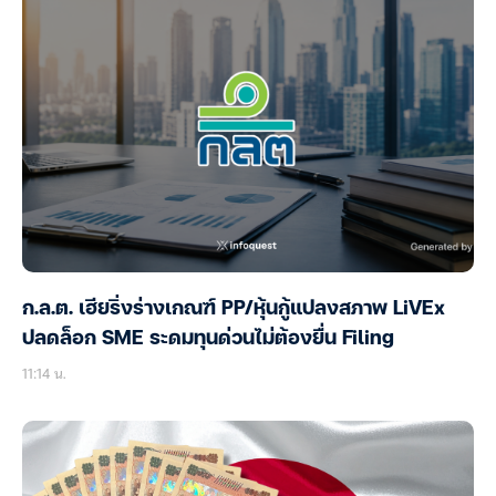
ก.ล.ต. เฮียริ่งร่างเกณฑ์ PP/หุ้นกู้แปลงสภาพ LiVEx
ปลดล็อก SME ระดมทุนด่วนไม่ต้องยื่น Filing
11:14 น.