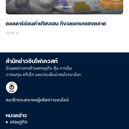
ดอลลาร์อ่อนค่าเทียบเยน กังวลแทรกแซงตลาด
10:46 น.
สำนักข่าวอินโฟเควสท์
อัปเดตข่าวสารด้านเศรษฐกิจ หุ้น การเงิน
การลงทุน คริปโท และประเด็นน่าสนใจรอบโลก
สมาชิกของสมาคมผู้ผลิตข่าวออนไลน์
หมวดข่าว
เศรษฐกิจ