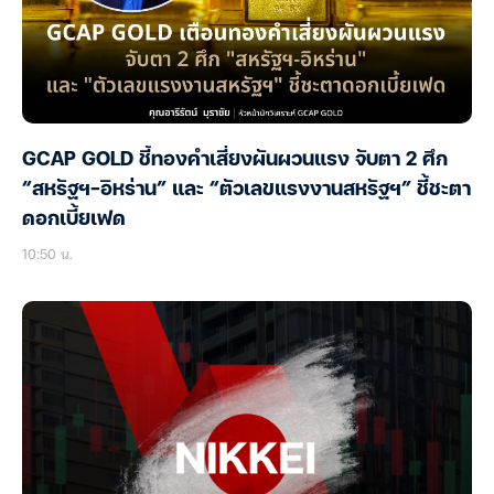
GCAP GOLD ชี้ทองคำเสี่ยงผันผวนแรง จับตา 2 ศึก
“สหรัฐฯ-อิหร่าน” และ “ตัวเลขแรงงานสหรัฐฯ” ชี้ชะตา
ดอกเบี้ยเฟด
10:50 น.