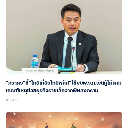
“ภราดร”ชี้”ไทยเที่ยวไทยพลัส”ใช้งบพ.ร.ก.เงินกู้ได้ตาม
เกณฑ์เหตุช่วยธุรกิจรายเล็กจากพิษสงคราม
10:34 น.