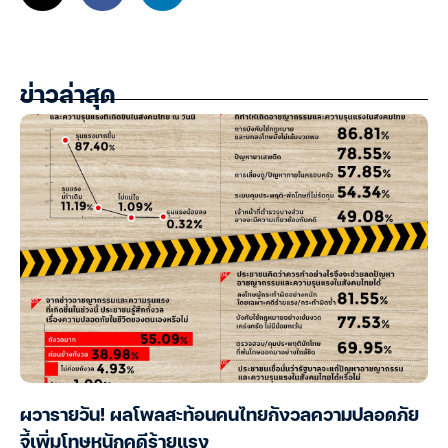
ข่าวล่าสุด
ผวารายวัน! ผลโพลสะท้อนคนไทยกังวลความปลอดภัย
จี้เพิ่มโทษหนักคดีร้ายแรง