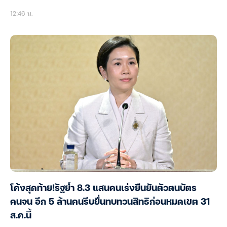
12:46 น.
โค้งสุดท้าย!รัฐย้ำ 8.3 แสนคนเร่งยืนยันตัวตนบัตร
คนจน อีก 5 ล้านคนรีบยื่นทบทวนสิทธิก่อนหมดเขต 31
ส.ค.นี้