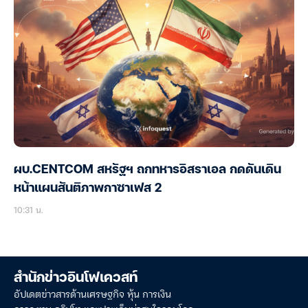
ผบ.CENTCOM สหรัฐฯ ถกทหารอิสราเอล กดดันเดิน
หน้าแผนสันติภาพกาซาเฟส 2
10:31 น.
สำนักข่าวอินโฟเควสท์
อัปเดตข่าวสารด้านเศรษฐกิจ หุ้น การเงิน