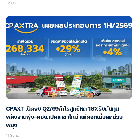
12:11 น.
CPAXT เปิดงบ Q2/69กำไรสุทธิหด 18%รับต้นทุน
พลังงานพุ่ง-คชจ.เปิดสาขาใหม่ แต่ดอกเบี้ยลดช่วย
พยุง
11:35 น.