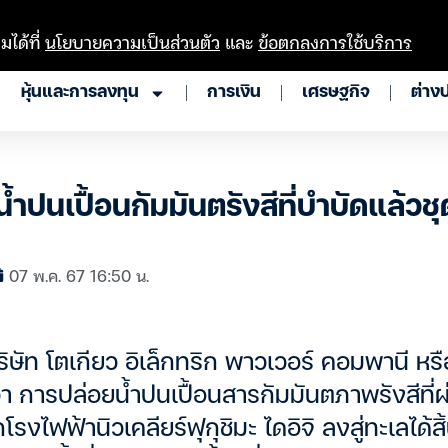
มได้ที่
นโยบายความเป็นส่วนตัว
และ
ข้อตกลงการใช้บริการ
หุ้นและการลงทุน
การเงิน
เศรษฐกิจ
ต่าง
น้ำปนเปื้อนกัมมันตรังสีที่บำบัดแล้วชุด
07 พ.ค. 67 16:50 น.
บริษัท โตเกียว อิเล็กทริก พาวเวอร์ คอมพานี หร
่า การปล่อยน้ำปนเปื้อนสารกัมมันตภาพรังสีที่
กโรงไฟฟ้านิวเคลียร์ฟุกุชิมะ ไดอิจิ ลงสู่ทะเลได้สิ