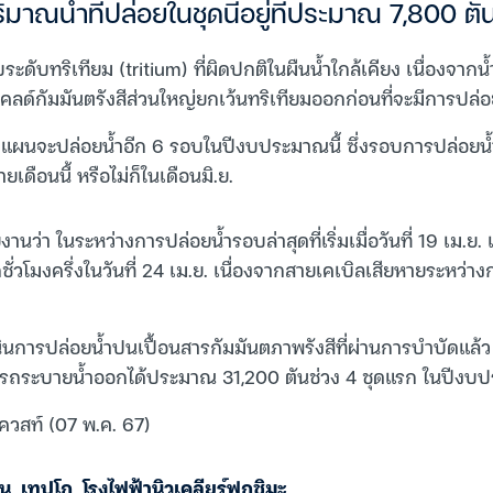
ิมาณน้ำที่ปล่อยในชุดนี้อยู่ที่ประมาณ 7,800 ตั
ระดับทริเทียม (tritium) ที่ผิดปกติในผืนน้ำใกล้เคียง เนื่องจา
ไคลด์กัมมันตรังสีส่วนใหญ่ยกเว้นทริเทียมออกก่อนที่จะมีการปล่อ
แผนจะปล่อยน้ำอีก 6 รอบในปีงบประมาณนี้ ซึ่งรอบการปล่อยน้ำ
ยเดือนนี้ หรือไม่ก็ในเดือนมิ.ย.
านว่า ในระหว่างการปล่อยน้ำรอบล่าสุดที่เริ่มเมื่อวันที่ 19 เม.ย.
วโมงครึ่งในวันที่ 24 เม.ย. เนื่องจากสายเคเบิลเสียหายระหว่างก
นินการปล่อยน้ำปนเปื้อนสารกัมมันตภาพรังสีที่ผ่านการบำบัดแล้ว เร
รถระบายน้ำออกได้ประมาณ 31,200 ตันช่วง 4 ชุดแรก ในปีง
ควสท์ (07 พ.ค. 67)
่น
,
เทปโก
,
โรงไฟฟ้านิวเคลียร์ฟุกุชิมะ