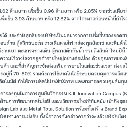
 34.62 ล้านบาท เพิ่มขึ้น 0.96 ล้านบาท หรือ 2.85% จากช่วงเดียวกั
พิ่มขึ้น 3.93 ล้านบาท หรือ 12.82% จากไตรมาสก่อนหน้าที่กำไร
รายได้ และกำไรสุทธิของบริษัทเป็นผลมาจากการเพิ่มขึ้นของยอดข
ด้วย ตู้สวิทซ์บอร์ด รางเดินสายไฟ กล่องพูลบ๊อกซ์ และสินค้าใ
ย์งานเบา ตะแกรงทางเดิน ตู้พลาสติกกันน้ำ รวมถึงสินค้าใหม่ปีนี้ ไ
ับความไว้วางใจจากลูกค้ารายใหญ่อย่างต่อเนื่อง ด้วยคุณภาพของ
ินค้า และที่สำคัญการจัดส่งเสริมการขายในแต่ละช่วงเวลา ส่งผลใ
จักรอยู่ที่ 70-80% รวมถึงการใช้เทคโนโลยีระบบควบคุมการผลิต
อัตโนมัติ ทำให้การผลิตมีประสิทธิภาพ และสามารถควบคุมต้นทุนไ
้มีการลงทุนในอาคารศูนย์นวัตกรรม KJL Innovation Campus (KiN) 
ด้านการพัฒนาเทคโนโลยี และนวัตกรรมใหม่ที่ทันสมัย เข้าถึงอุ
ign Lab และ Metal Total Solution พร้อมทั้งสร้าง Brand Ex
รียบทางการแข่งขัน ทั้งนี้อาคารดังกล่าวคาดว่าจะแล้วเสร็จในไ