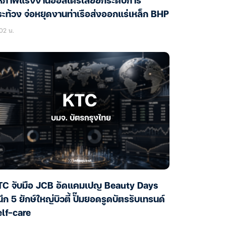
หภาพแรงงานออสเตรเลียยกระดับการ
ะท้วง จ่อหยุดงานท่าเรือส่งออกแร่เหล็ก BHP
02 น.
TC จับมือ JCB อัดแคมเปญ Beauty Days
ึก 5 ยักษ์ใหญ่บิวตี้ ปั๊มยอดรูดบัตรรับเทรนด์
lf-care