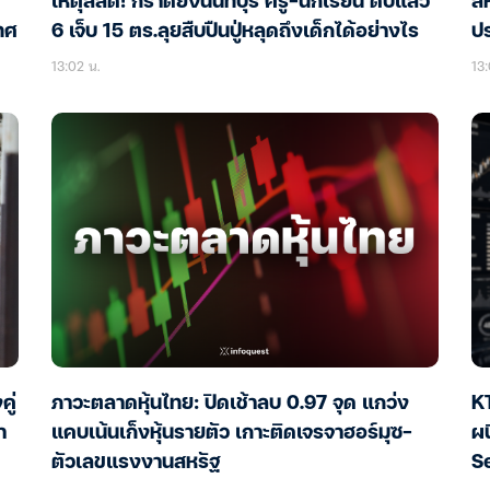
เหตุสลด! กราดยิงนนทบุรี ครู-นักเรียน ดับแล้ว
ส
ทศ
6 เจ็บ 15 ตร.ลุยสืบปืนปู่หลุดถึงเด็กได้อย่างไร
ปร
13:02 น.
13:
ู่
ภาวะตลาดหุ้นไทย: ปิดเช้าลบ 0.97 จุด แกว่ง
K
า
แคบเน้นเก็งหุ้นรายตัว เกาะติดเจรจาฮอร์มุซ-
ผน
ตัวเลขแรงงานสหรัฐ
Se