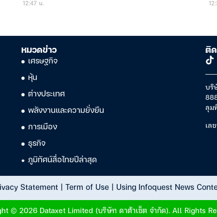
12:47 น.
12:
หมวดข่าว
ติด
เศรษฐกิจ
หุ้น
บริษ
ต่างประเทศ
888
ลุม
พลังงานและความยั่งยืน
เลข
การเมือง
ธุรกิจ
ภูมิทัศน์สื่อไทยปีล่าสุด
ivacy Statement
|
Term of Use
|
Using Infoquest News Cont
ht © 2026 Dataxet Limited (บริษัท ดาต้าเซ็ต จำกัด). All Rights R