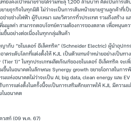
ิษัทยังคงเป้าหมายรายได้รวมทะลุ 1,200 ล้านบาท คิดเป็นการเต
ายธุรกิจในทุกมิติ ไม่ว่าจะเป็นการเดินหน้าขยายฐานลูกค้าที่เป
ือข่ายช่างไฟฟ้า ผู้รับเหมา และวิศวกรทั่วประเทศ รวมถึงสร้าง
และเพิ่มมูลค่า สามารถตอบโจทย์ความต้องการของตลาด เพื่อหนุนค
่มขึ้นอย่างต่อเนื่องในทุกกลุ่มสินค้า
ญญากับ “ชไนเดอร์ อีเล็คทริค” (Schneider Electric) ผู้นำอุป
อาดระดับโลกที่แต่งตั้งให้ KJL เป็นตัวแทนจำหน่ายอย่างเป็นท
 (Tier 1)” ในทุกประเภทผลิตภัณฑ์ของชไนเดอร์ อิเล็คทริค จะเพ
เพิ่มขึ้นในอนาคตในลักษณะ Synergy growth ขยายโอกาสในการพั
รมแห่งอนาคตไม่ว่าจะเป็น AI, big data, clean energy และ EV เ
ด้รับการแต่งตั้งในครั้งนี้จะเป็นการเสริมศักยภาพให้ KJL มีความแ
นคงในอนาคต
เควสท์ (09 พ.ค. 67)