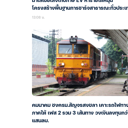
มาเลเซียเล็งเก็บภาษี EV หารายได้หนุน
โครงสร้างพื้นฐานการชาร์จสาธารณะทั่วประเ
13:08 น.
คมนาคม ชงครม.สัญจรสงขลา เคาะรถไฟทางค
ภาคใต้ เฟส 2 รวม 3 เส้นทาง วงเงินลงทุนกว่
แสนลบ.