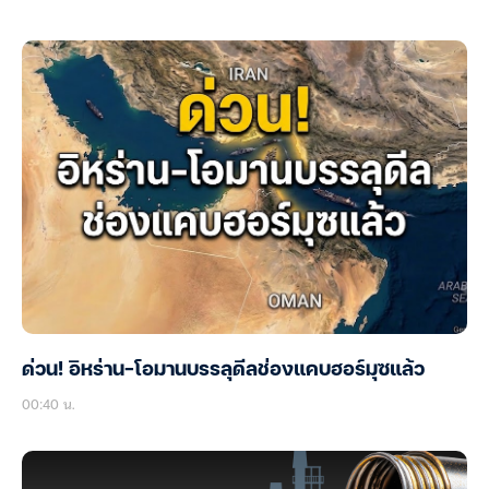
ด่วน! อิหร่าน-โอมานบรรลุดีลช่องแคบฮอร์มุซแล้ว
00:40 น.