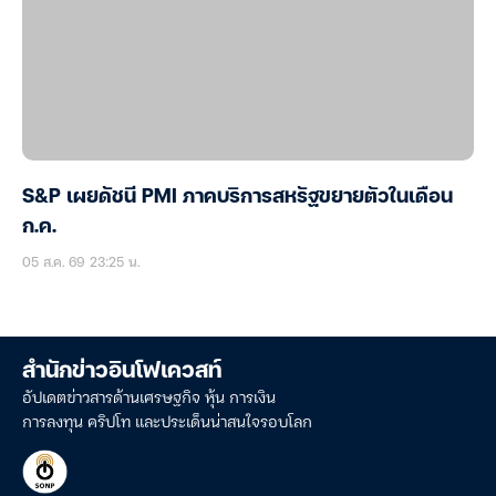
S&P เผยดัชนี PMI ภาคบริการสหรัฐขยายตัวในเดือน
ก.ค.
05 ส.ค. 69 23:25 น.
สำนักข่าวอินโฟเควสท์
อัปเดตข่าวสารด้านเศรษฐกิจ หุ้น การเงิน
การลงทุน คริปโท และประเด็นน่าสนใจรอบโลก