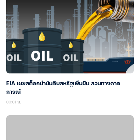
EIA เผยสต็อกน้ำมันดิบสหรัฐเพิ่มขึ้น สวนทางคาด
การณ์
00:01 น.