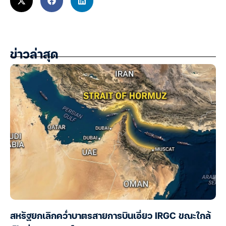
ข่าวล่าสุด
สหรัฐยกเลิกคว่ำบาตรสายการบินเอี่ยว IRGC ขณะใกล้