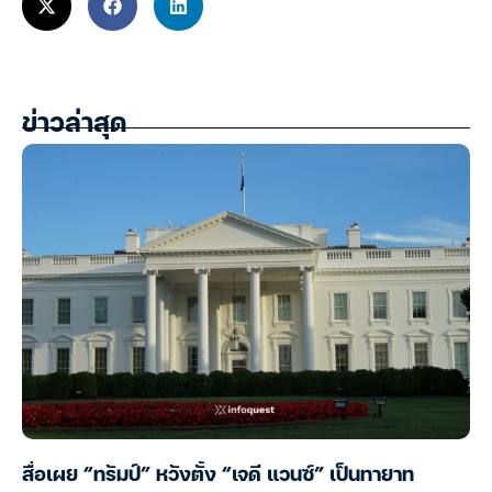
ข่าวล่าสุด
สื่อเผย “ทรัมป์” หวังตั้ง “เจดี แวนซ์” เป็นทายาท