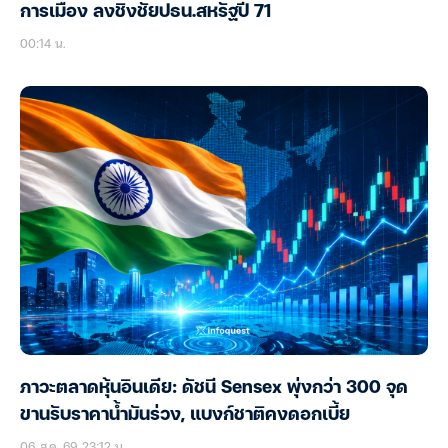
การเมือง ลงชิงชัยปธน.สหรัฐปี 71
00:14 น.
ภาวะตลาดหุ้นอินเดีย: ดัชนี Sensex พุ่งกว่า 300 จุด
ขานรับราคาน้ำมันร่วง, แบงก์ชาติคงดอกเบี้ย
06 ส.ค. 69 23:12 น.