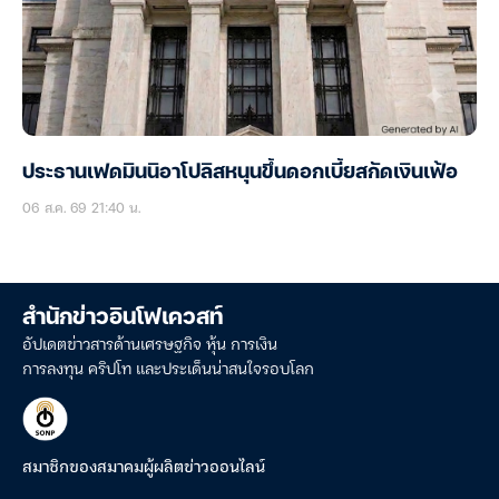
ประธานเฟดมินนิอาโปลิสหนุนขึ้นดอกเบี้ยสกัดเงินเฟ้อ
06 ส.ค. 69 21:40 น.
สำนักข่าวอินโฟเควสท์
อัปเดตข่าวสารด้านเศรษฐกิจ หุ้น การเงิน
การลงทุน คริปโท และประเด็นน่าสนใจรอบโลก
สมาชิกของสมาคมผู้ผลิตข่าวออนไลน์