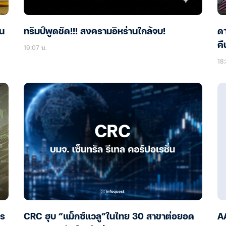
ืน
ทรัมป์พูดชัด!!! สงครามอิหร่านใกล้จบ!
ดา
คืน
19:07 น.
18:
ไร
CRC ฮุบ “แม็กซ์แวลู”ในไทย 30 สาขาต่อยอด
AA