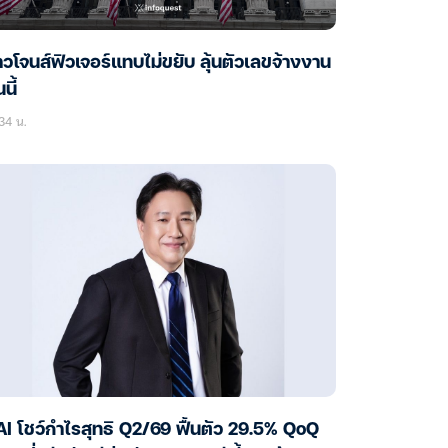
วโจนส์ฟิวเจอร์แทบไม่ขยับ ลุ้นตัวเลขจ้างงาน
นี้
34 น.
I โชว์กำไรสุทธิ Q2/69 ฟื้นตัว 29.5% QoQ