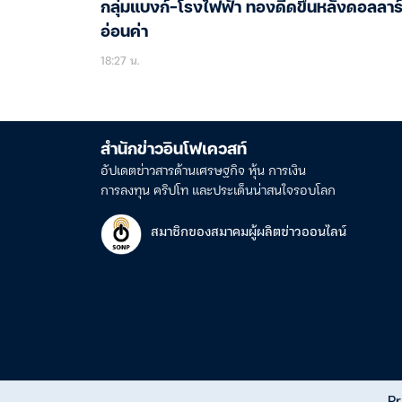
กลุ่มแบงก์-โรงไฟฟ้า ทองดีดขึ้นหลังดอลลาร
อ่อนค่า
18:27 น.
สำนักข่าวอินโฟเควสท์
อัปเดตข่าวสารด้านเศรษฐกิจ หุ้น การเงิน
การลงทุน คริปโท และประเด็นน่าสนใจรอบโลก
สมาชิกของสมาคมผู้ผลิตข่าวออนไลน์
Pr