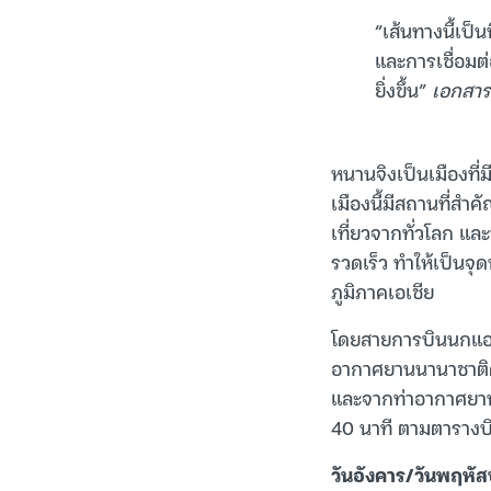
“เส้นทางนี้เป
และการเชื่อมต
ยิ่งขึ้น”
เอกสารเ
หนานจิงเป็นเมืองที่
เมืองนี้มีสถานที่สำ
เที่ยวจากทั่วโลก แ
รวดเร็ว ทำให้เป็นจ
ภูมิภาคเอเชีย
โดยสายการบินนกแอร์
อากาศยานนานาชาติดอน
และจากท่าอากาศยานน
40 นาที ตามตารางบิน
วันอังคาร/วันพฤหัสบ