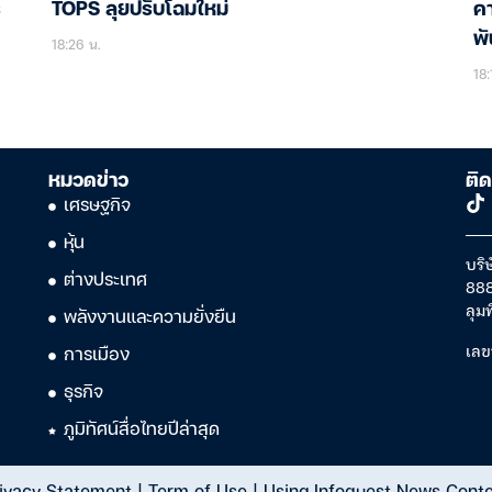
์
TOPS ลุยปรับโฉมใหม่
คา
พั
18:26 น.
18:
หมวดข่าว
ติด
เศรษฐกิจ
หุ้น
บริษ
ต่างประเทศ
888
ลุม
พลังงานและความยั่งยืน
เลข
การเมือง
ธุรกิจ
ภูมิทัศน์สื่อไทยปีล่าสุด
ivacy Statement
|
Term of Use
|
Using Infoquest News Cont