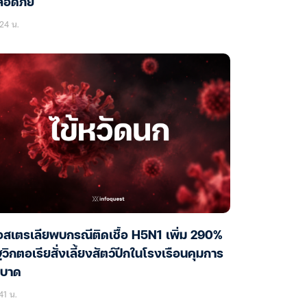
ลอดภัย
24 น.
สเตรเลียพบกรณีติดเชื้อ H5N1 เพิ่ม 290%
ฐวิกตอเรียสั่งเลี้ยงสัตว์ปีกในโรงเรือนคุมการ
ะบาด
41 น.