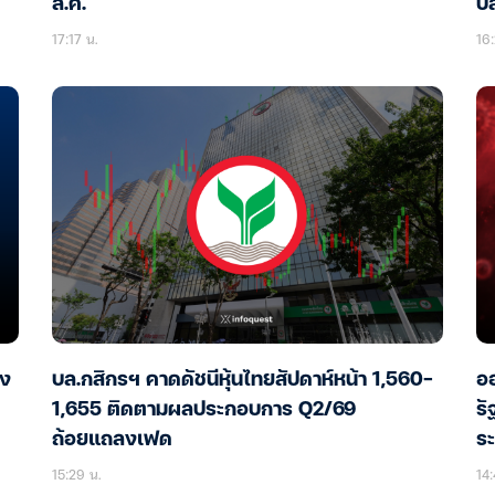
ส.ค.
ป
17:17 น.
16:
อง
บล.กสิกรฯ คาดดัชนีหุ้นไทยสัปดาห์หน้า 1,560-
ออ
1,655 ติดตามผลประกอบการ Q2/69
รั
ถ้อยแถลงเฟด
ร
15:29 น.
14: