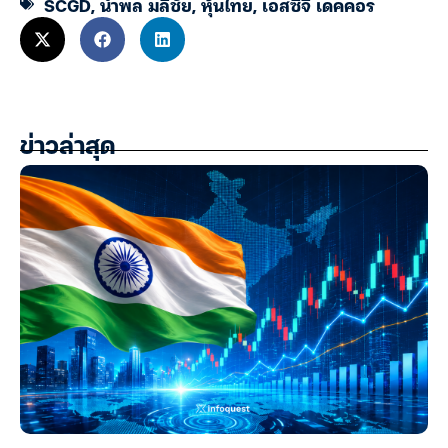
SCGD
,
นำพล มลิชัย
,
หุ้นไทย
,
เอสซีจี เดคคอร์
ข่าวล่าสุด