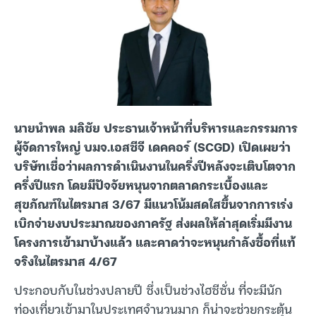
นายนำพล มลิชัย ประธานเจ้าหน้าที่บริหารและกรรมการ
ผู้จัดการใหญ่ บมจ.เอสซีจี เดคคอร์ (SCGD) เปิดเผยว่า
บริษัทเชื่อว่าผลการดำเนินงานในครึ่งปีหลังจะเติบโตจาก
ครึ่งปีแรก โดยมีปัจจัยหนุนจากตลาดกระเบื้องและ
สุขภัณฑ์ในไตรมาส 3/67 มีแนวโน้มสดใสขึ้นจากการเร่ง
เบิกจ่ายงบประมาณของภาครัฐ ส่งผลให้ล่าสุดเริ่มมีงาน
โครงการเข้ามาบ้างแล้ว และคาดว่าจะหนุนกำลังซื้อที่แท้
จริงในไตรมาส 4/67
ประกอบกับในช่วงปลายปี ซึ่งเป็นช่วงไฮซีซั่น ที่จะมีนัก
ท่องเที่ยวเข้ามาในประเทศจำนวนมาก ก็น่าจะช่วยกระตุ้น