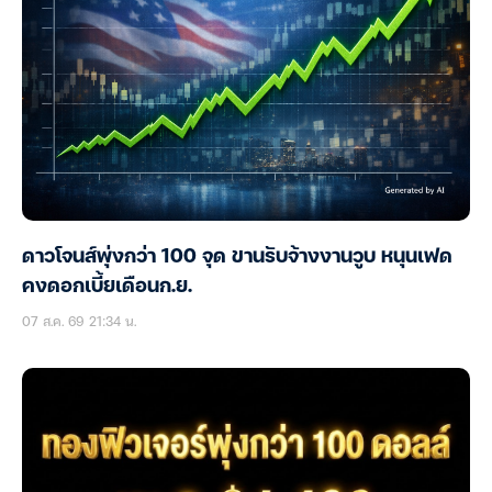
ดาวโจนส์พุ่งกว่า 100 จุด ขานรับจ้างงานวูบ หนุนเฟด
คงดอกเบี้ยเดือนก.ย.
07 ส.ค. 69 21:34 น.