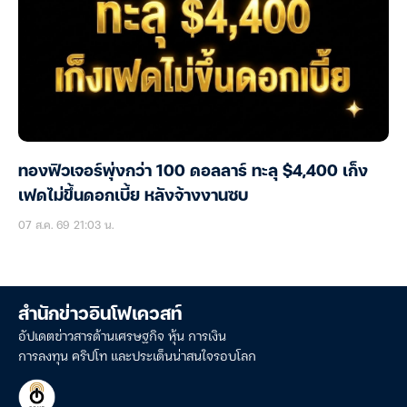
ทองฟิวเจอร์พุ่งกว่า 100 ดอลลาร์ ทะลุ $4,400 เก็ง
เฟดไม่ขึ้นดอกเบี้ย หลังจ้างงานซบ
07 ส.ค. 69 21:03 น.
สำนักข่าวอินโฟเควสท์
อัปเดตข่าวสารด้านเศรษฐกิจ หุ้น การเงิน
การลงทุน คริปโท และประเด็นน่าสนใจรอบโลก