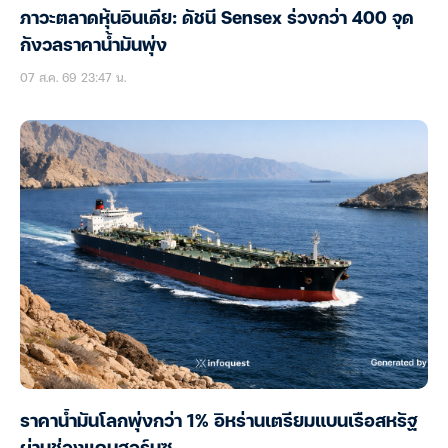
ภาวะตลาดหุ้นอินเดีย: ดัชนี Sensex ร่วงกว่า 400 จุด
กังวลราคาน้ำมันพุ่ง
07 ส.ค. 69 23:47 น.
ราคาน้ำมันโลกพุ่งกว่า 1% อิหร่านเตรียมแบนเรือสหรัฐ