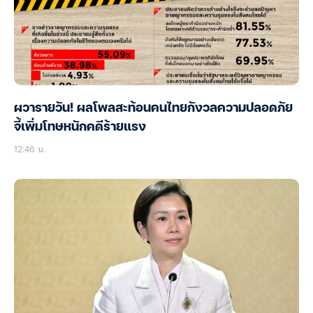
ผวารายวัน! ผลโพลสะท้อนคนไทยกังวลความปลอดภัย
จี้เพิ่มโทษหนักคดีร้ายแรง
12:46 น.