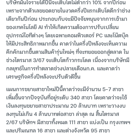
บริษัทมั่นใจรายได้ปีนี้จะเติบโตไม่ต่ำกว่า 10% จากปีก่อน
เพราะจากตัวเลขยอดขายในงวดครึ่งปีแรกเติบโตดีกว่าช่วง
เดียวกันปีก่อน ประกอบกับจะมีปัจจัยหนุนจากการเข้ามา
ของเทคโนโลยี AI ทำให้เกิดความต้องการปรับเปลี่ยน
อุปกรณ์ไอทีต่างๆ โดยเฉพาะคอมพิวเตอร์ PC และโน๊ตบุ๊ค
ให้มีประสิทธิภาพมากขึ้น คาดว่าในครึ่งปีหลังจะเห็นความ
คึกคักมากขึ้นตามสินค้ารุ่นใหม่ๆ ที่จะทยอยออกสู่ตลาด ใน
ช่วงไตรมาส 3/67 จะเติบโตก้าวกระโดด เนื่องจากบริษัทมี
กลยุทธ์ในการทำตลาดช่วงปลายเดือนก.ค. และคาดว่า
เศรษฐกิจครึ่งปีหลังจะปรับตัวดีขึ้น
แผนการขยายสาขาใหม่ปีนี้คาดว่าจะมีจำนวน 5-7 สาขา
เพิ่มขึ้นจากปัจจุบันที่อยู่ระดับ 340 สาขา โดยคาดว่าจะใช้
เงินลงทุนขยายสาขาประมาณ 20 ล้านบาท เพราะวางงบ
ลงทุนไม่เกิน 4 ล้านบาทต่อสาขา ล่าสุด ณ สิ้นไตรมาส
2/67 บริษัทฯ มีสาขาทั้งหมด 111 สาขา แบ่งเป็น กรุงเทพฯ
และปริมณฑล 16 สาขา และต่างจังหวัด 95 สาขา