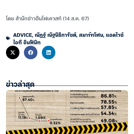
โดย สำนักข่าวอินโฟเควสท์ (14 ส.ค. 67)
ADVICE
,
ณัฏฐ์ ณัฐนิธิการัชต์
,
สมาร์ทโฟน
,
แอดไวซ์
ไอที อินฟินิท
ข่าวล่าสุด