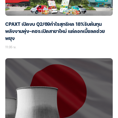
CPAXT เปิดงบ Q2/69กำไรสุทธิหด 18%รับต้นทุน
พลังงานพุ่ง-คชจ.เปิดสาขาใหม่ แต่ดอกเบี้ยลดช่วย
พยุง
11:35 น.