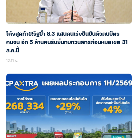
โค้งสุดท้าย!รัฐย้ำ 8.3 แสนคนเร่งยืนยันตัวตนบัตร
คนจน อีก 5 ล้านคนรีบยื่นทบทวนสิทธิก่อนหมดเขต 31
ส.ค.นี้
12:11 น.