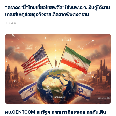
“ภราดร”ชี้”ไทยเที่ยวไทยพลัส”ใช้งบพ.ร.ก.เงินกู้ได้ตาม
เกณฑ์เหตุช่วยธุรกิจรายเล็กจากพิษสงคราม
10:34 น.
ผบ.CENTCOM สหรัฐฯ ถกทหารอิสราเอล กดดันเดิน