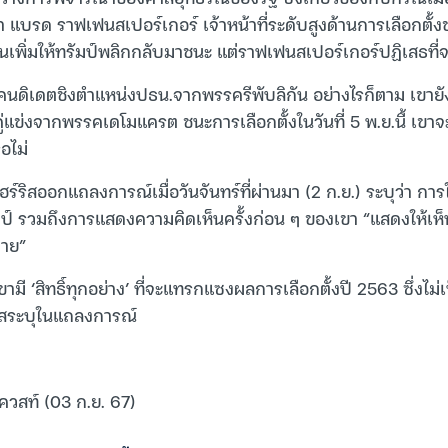
า แบรด ราฟเฟนสเปอร์เกอร์ เจ้าหน้าที่ระดับสูงด้านการเลือกตั้งขอ
นเพิ่มให้ทรัมป์พลิกกลับมาชนะ แต่ราฟเฟนสเปอร์เกอร์ปฏิเสธที
แคนดิเดตชิงตำแหน่งปธน.จากพรรครีพับลิกัน อย่างไรก็ตาม เขายัง
ู่แข่งจากพรรคเดโมแครต ชนะการเลือกตั้งในวันที่ 5 พ.ย.นี้ เข
ือไม่
ร์ริสออกแถลงการณ์เมื่อวันจันทร์ที่ผ่านมา (2 ก.ย.) ระบุว่า การ
ัมป์ รวมถึงการแสดงความคิดเห็นครั้งก่อน ๆ ของเขา “แสดงให้เห็นช
มาย”
เขามี ‘สิทธิ์ทุกอย่าง’ ที่จะแทรกแซงผลการเลือกตั้งปี 2563 ซึ่งไ
ิสระบุในแถลงการณ์
ควสท์ (03 ก.ย. 67)