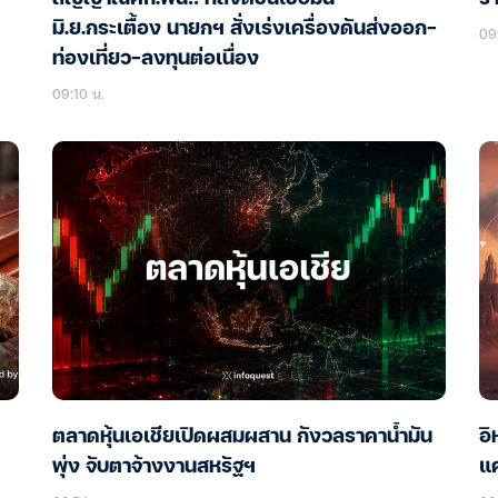
มิ.ย.กระเตื้อง นายกฯ สั่งเร่งเครื่องดันส่งออก-
09
ท่องเที่ยว-ลงทุนต่อเนื่อง
09:10 น.
ตลาดหุ้นเอเชียเปิดผสมผสาน กังวลราคาน้ำมัน
อิ
พุ่ง จับตาจ้างงานสหรัฐฯ
แค