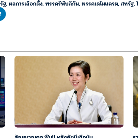
รัฐ
,
ผลการเลือกตั้ง
,
พรรครีพับลิกัน
,
พรรคเดโมแครต
,
สหรัฐ
,
สัญญาณศก.ฟื้น!! หลังดัชนีเชื่อมั่น
ร