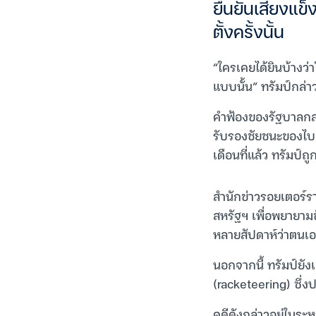
ยืนยันเสียงแข็
ตั้งครั้งนั้น
“ใครเคยได้ยินบ้างว่
แบบนั้น” ทรัมป์กล่าว
คำฟ้องของรัฐบาลกล
รับรองชัยชนะของไบเด
เดือนที่แล้ว ทรัมป์
สำนักข่าวรอยเตอร์รา
สหรัฐฯ เพื่อพยายาม
หลายสัปดาห์ว่าตนเอ
นอกจากนี้ ทรัมป์ยัง
(racketeering) ซึ่ง
คดีดังกล่าวอยู่ในระ