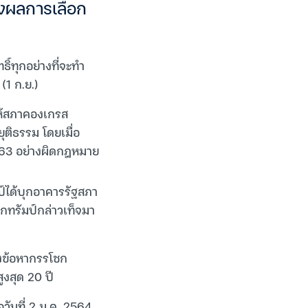
แซงผลการเลือก
ิ์ทุกอย่างที่จะทำ
(1 ก.ย.)
ให้สภาคองเกรส
ุติธรรม โดยเมื่อ
 2563 อย่างผิดกฎหมาย
มป์ได้บุกอาคารรัฐสภา
กทรัมป์กล่าวเท็จมา
ั้งข้อหากรรโชก
ูงสุด 20 ปี
วันที่ 2 ม.ค. 2564