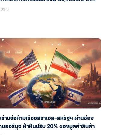
:03 น.
หร่านจ่อห้ามเรืออิสราเอล-สหรัฐฯ ผ่านช่อง
บฮอร์มุซ ฝ่าฝืนปรับ 20% ของมูลค่าสินค้า