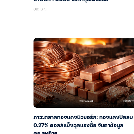
09:16 น.
ภาวะตลาดทองแดงนิวยอร์ก: ทองแดงปิดลบ
0.27% ดอลล์แข็งฉุดแรงซื้อ จับตาข้อมูล
ศก.สหรัฐฯ