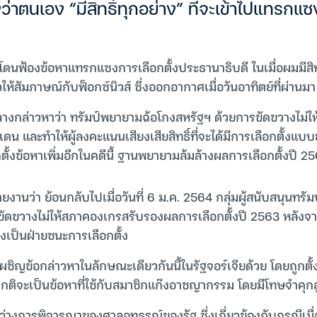
งว่าตนเอง “มีสิทธิ์ทุกอย่าง” ที่จะเข้าไปแทรก
าโดนฟ้องข้อหาแทรกแซงการเลือกตั้งประธานาธิบดี ในเมื่อผมมีสิทธ
ให้สัมภาษณ์กับฟ็อกซ์นิวส์ ซึ่งออกอากาศเมื่อวันอาทิตย์ที่ผ่านมา 
างกล่าวหาว่า ทรัมป์พยายามฉ้อโกงสหรัฐฯ ด้วยการขัดขวางไม่
น และทำให้ผู้ลงคะแนนเสียงเสียสิทธิ์ที่จะได้มีการเลือกตั้งแบบย
ถูกตั้งข้อหาเพิ่มอีกในคดีนี้ ฐานพยายามล้มล้างผลการเลือกตั้งปี
ยงานว่า ย้อนกลับไปเมื่อวันที่ 6 ม.ค. 2564 กลุ่มผู้สนับสนุนทรั
ขัดขวางไม่ให้สภาคองเกรสรับรองผลการเลือกตั้งปี 2563 หลังจา
งเป็นฝ่ายชนะการเลือกตั้ง
เผชิญข้อกล่าวหาในลักษณะเดียวกันนี้ในรัฐจอร์เจียด้วย โดยถูกต
ปกติจะเป็นข้อหาที่ใช้กับสมาชิกแก๊งอาชญากรรม โดยมีโทษจำคุกส
หว่างการพิจารณาของศาลอุทธรณ์ของรัฐ ซึ่งเกี่ยวข้องกับกรณีเมื่อ