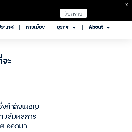
X
รับทราบ
ประเทศ
การเมือง
ธุรกิจ
About
ี่จะ
ึ่งกำลังเผชิญ
ยามล้มผลการ
ครต ออกมา