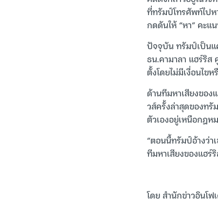
ที่ทรัมป์โทรศัพท์ไปห
กดดันให้ “หา” คะแน
ปัจจุบัน ทรัมป์เป็น
ธน.คามาลา แฮร์ริส ค
ตั้งโดยไม่มีเงื่อนไขหร
ด้านทีมหาเสียงของแฮ
วส์ครั้งล่าสุดของทร
ตัวเองอยู่เหนือกฎห
“ตอนนี้ทรัมป์อ้างว่า
ทีมหาเสียงของแฮร์ร
โดย สำนักข่าวอินโฟเ