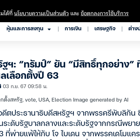
มได้ที่
นโยบายความเป็นส่วนตัว
และ
ข้อตกลงการใช้บริการ
หุ้นและการลงทุน
การเงิน
เศรษฐกิจ
ต่าง
ัฐฯ: “ทรัมป์” ยัน “มีสิทธิ์ทุกอย่าง” ท
ลือกตั้งปี 63
03 ก.ย. 67 09:58 น.
 อดีตประธานาธิบดีสหรัฐฯ จากพรรครีพับลิกัน ซ
้งในระดับรัฐบาลกลางและระดับรัฐจากกรณีพยา
563 ที่พ่ายแพ้ให้กับ โจ ไบเดน จากพรรคเดโมแ