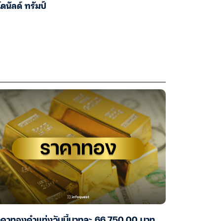
โดนัลด์ ทรัมป์
าคาทองคำแท่งวันนี้บาทละ 66,750.00 บาท