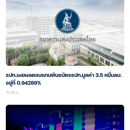
ธปท.เผยผลตอบแทนพันธบัตรธปท.มูลค่า 3.5 หมื่นลบ.
อยู่ที่ 0.94289%
10:08 น.