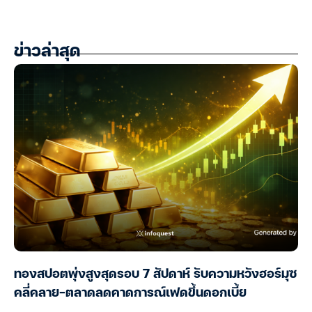
ข่าวล่าสุด
ทองสปอตพุ่งสูงสุดรอบ 7 สัปดาห์ รับความหวังฮอร์มุซ
คลี่คลาย-ตลาดลดคาดการณ์เฟดขึ้นดอกเบี้ย