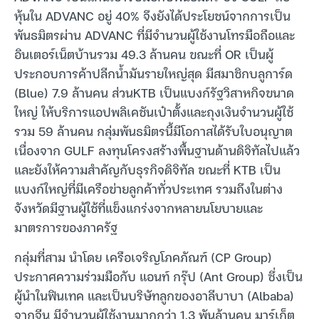
หุ้นใน ADVANC อยู่ 40% จึงยังได้ประโยชน์จากการเป็น
พันธมิตรผ่าน ADVANC ที่มีจำนวนผู้ใช้งานโทรมือถือและ
อินเตอร์เน็ตบ้านรวม 49.3 ล้านคน ขณะที่ OR เป็นผู้
ประกอบการค้าปลีกน้ำมันรายใหญ่สุด มีสมาชิกบลูการ์ด
(Blue) 7.9 ล้านคน ส่วนKTB เป็นแบงก์รัฐวิสาหกิจขนาด
ใหญ่ ให้บริการแอปพลิเคชันเป๋าตั้งและถุงเงินจำนวนผู้ใช้
รวม 59 ล้านคน กลุ่มพันธมิตรนี้มีโอกาสได้รับใบอนุญาต
เนื่องจาก GULF ลงทุนโครงสร้างพื้นฐานด้านดิจิทัลไปแล้ว
และยังให้ความสำคัญกับธุรกิจดิจิทัล ขณะที่ KTB เป็น
แบงก์ใหญ่ที่มีเครือข่ายลูกค้าทั่วประเทศ รวมถึงในต่าง
จังหวัดมีฐานผู้ใช้ที่แข็งแกร่งจากหลายนโยบายและ
มาตรการของภาครัฐ
กลุ่มที่สาม นำโดย เครือเจริญโภคภัณฑ์ (CP Group)
ประกาศความร่วมมือกับ แอนท์ กรุ๊ป (Ant Group) ซึ่งเป็น
ผู้นำในฟินเทค และเป็นบริษัทลูกของอาลีบาบา (Albaba)
จากจีน มีจำนวนผู้ใช้งานมากกว่า 1.3 พันล้านคน มาร์เก็ต