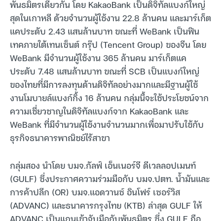
พันธมิตรเดียวกัน โดย KakaoBank เป็นดิจิทัลแบงก์ใหญ่
สุดในเกาหลี ด้วยจำนวนผู้ใช้งาน 22.8 ล้านคน และมาร์เก็ต
แคประดับ 2.43 แสนล้านบาท ขณะที่ WeBank เป็นฟิน
เทคภายใต้เทนเซ็นต์ กรุ๊ป (Tencent Group) ของจีน โดย
WeBank มีจำนวนผู้ใช้งาน 365 ล้านคน มาร์เก็ตแค
ประดับ 7.48 แสนล้านบาท ขณะที่ SCB เป็นแบงก์ใหญ่
ของไทยที่มีการลงทุนด้านดิจิทัลอย่างมากและมีฐานผู้ใช้
งานโมบายล์แบงก์กิ้ง 16 ล้านคน กลุ่มนี้จะใช้ประโยชน์จาก
ความเชี่ยวชาญในดิจิทัลแบงก์จาก KakaoBank และ
WeBank ที่มีจำนวนผู้ใช้งานจำนวนมากเพื่อมาปรับใช้กับ
ธุรกิจธนาคารพาณิชย์ไร้สาขา
กลุ่มสอง นำโดย บมจ.กัลฟ์ เอ็นเนอร์จี ดีเวลลอปเมนท์
(GULF) ซึ่งประกาศความร่วมมือกับ บมจ.ปตท. น้ำมันและ
การค้าปลีก (OR) บมจ.แอดวานซ์ อินโฟร์ เซอร์วิส
(ADVANC) และธนาคารกรุงไทย (KTB) ล่าสุด GULF ให้
ADVANC เป็นแกนเข้าจับมือกับพันธมิตร ซึ่ง GULF ถือ