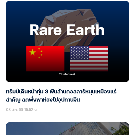
ทรัมป์เดินหน้าทุ่ม 3 พันล้านดอลลาร์หนุนเหมืองแร่
สำคัญ ลดพึ่งพาห่วงโซ่อุปทานจีน
08 ส.ค. 69 15:52 น.