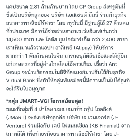
แคปขนาด 2.81 ล้านล้านบาท โดย CP Group ส่งทรูมันนี่
ซึ่งเป็นบริษัทลูกของ บริษัท แอสเซนด์ มันนี่ ร่วมทำธุรกิจ
ธนาคารพาณิชย์ไร้สาขา โดย ทรูมันนี่ มีฐานผู้ใช้ 27 ล้านคน
ทั่วประเทศ มีการใช้จ่ายผ่านสาขาเซเว่นอีเลฟเว่นกว่า
14,500 สาขา และ โลตัส ซูเปอร์มาร์เก็ต กว่า 2,400 สาขา
เราเห็นมาแล้วว่าแอปฯ อาลีเพย์ (Alipay) ให้บริการ
มากกว่า 1 พันล้านคนในจีน มารถอนุมัติสินเชื่อและให้กู้ยืม
แก่เกษตรกรที่อยู่ห่างไกลโดยใช้ดาวเทียม เชื่อว่า Ant
Group จะนำนวัตกรรมในดิจิทัลแบงก์มาปรับใช้กับธุรกิจ
Virtual Bank ซึ่งทำให้กลุ่มพันธมิตรนี้มีความเป็นไปได้สูงที่
จะได้รับใบอนุญาต
*กลุ่ม JMART-VGI โอกาสน้อยสุด!
ขณะที่กลุ่มที่ 4 นำโดย บมจ.เจมาร์ท กรุ๊ป โฮลอิงส์
(JMART) จะส่งบริษัทลูกคือ บริษัท เจ เวนเจอร์ส (J-
Venture) ร่วมมือกับ เคบี ไฟแนนเชียล (KB Finanial) จาก
เกาหลีใต้ เพื่อทำธุรกิจธนาคารพาณิชย์ไร้สาขา โดย J-