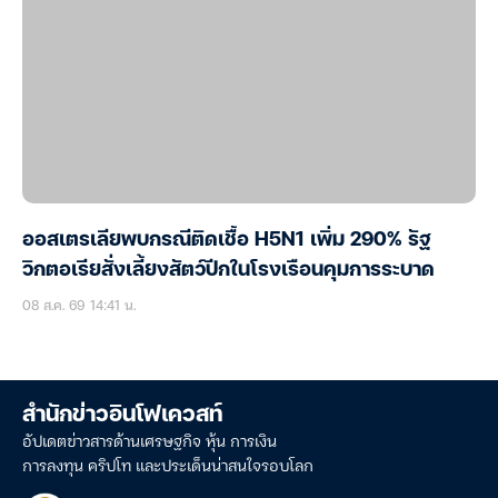
ออสเตรเลียพบกรณีติดเชื้อ H5N1 เพิ่ม 290% รัฐ
วิกตอเรียสั่งเลี้ยงสัตว์ปีกในโรงเรือนคุมการระบาด
08 ส.ค. 69 14:41 น.
สำนักข่าวอินโฟเควสท์
อัปเดตข่าวสารด้านเศรษฐกิจ หุ้น การเงิน
การลงทุน คริปโท และประเด็นน่าสนใจรอบโลก