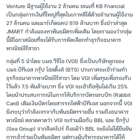
Venture มีฐานผู้ใช้งาน 2 ล้านคน ขณะที่ KB Fnancial
เป็นกลุ่มการเงินที่ใหญ่ที่สุดในเกาหลีใต้ด้วยจำนวนผู้ใช้งาน
27 ล้านคน และมาร์เก็ตแคป 819 ล้านบาท ซึ่งข่าวล่าสุด
JMART กำลังมองหาพันธมิตรเพิ่มเติม โดยเรามองว่ากลุ่ม
นี้มีโอกาสน้อยที่จะได้รับการคัดเลือกทำธุรกิจธนาคาร
พาณิชย์ไร้สาขา
กลุ่มที่ 5 นำโดย บมจ.วีจีไอ (VGI) ซึ่งเป็นบริษัทลูกของ
บมจ.บีทีเอส กรุ๊ป โฮลติ้งส์ (BTS) ประกาศจะเข้าร่วมทำ
ธุรกิจธนาคารพาณิชย์ไร้สาขา โดย VGI เพิ่มทุนเพื่อรองรับ
ไว้แล้ว 7.5 พันล้านบาท ซึ่ง VGI จะเข้าถือหุ้นไม่เกิน 25%
โดยนำประสบการณ์ในการให้บริการบัตรแรบบิท (Rabbit
Card) เติมเงินบัตรโดยสารรถไฟฟ้าบีทีเอส นอกจากนี้ VGI
ยังระบุว่ากำลังเจรจากับพันธมิตรรายอื่น รวมถึงธนาคาร
พาณิชย์ ตลาดคาดว่า VGI จะร่วมมือกับ BBL และ ซีกรุ๊ป
(Sea Group) จากสิงคโปร์ ถึงแม้ว่า BBL จะยังไม่ได้ยืนยัน
การเข้าร่วมเป็นพันธมิตร แต่ทางผู้บริหารธนาคารได้ให้