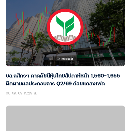
บล.กสิกรฯ คาดดัชนีหุ้นไทยสัปดาห์หน้า 1,560-1,655
ติดตามผลประกอบการ Q2/69 ถ้อยแถลงเฟด
08 ส.ค. 69 15:29 น.