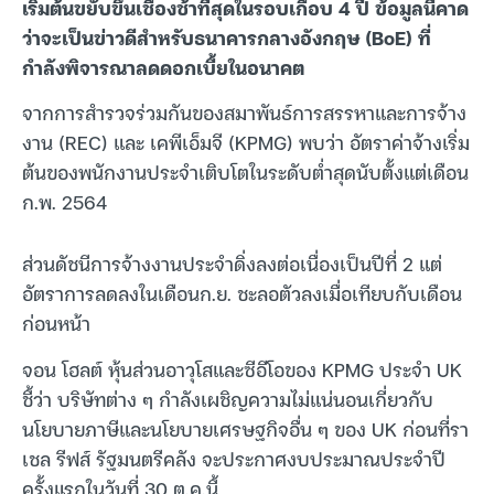
เริ่มต้นขยับขึ้นเชื่องช้าที่สุดในรอบเกือบ 4 ปี ข้อมูลนี้คาด
ว่าจะเป็นข่าวดีสำหรับธนาคารกลางอังกฤษ (BoE) ที่
กำลังพิจารณาลดดอกเบี้ยในอนาคต
จากการสำรวจร่วมกันของสมาพันธ์การสรรหาและการจ้าง
งาน (REC) และ เคพีเอ็มจี (KPMG) พบว่า อัตราค่าจ้างเริ่ม
ต้นของพนักงานประจำเติบโตในระดับต่ำสุดนับตั้งแต่เดือน
ก.พ. 2564
ส่วนดัชนีการจ้างงานประจำดิ่งลงต่อเนื่องเป็นปีที่ 2 แต่
อัตราการลดลงในเดือนก.ย. ชะลอตัวลงเมื่อเทียบกับเดือน
ก่อนหน้า
จอน โฮลต์ หุ้นส่วนอาวุโสและซีอีโอของ KPMG ประจำ UK
ชี้ว่า บริษัทต่าง ๆ กำลังเผชิญความไม่แน่นอนเกี่ยวกับ
นโยบายภาษีและนโยบายเศรษฐกิจอื่น ๆ ของ UK ก่อนที่รา
เชล รีฟส์ รัฐมนตรีคลัง จะประกาศงบประมาณประจำปี
ครั้งแรกในวันที่ 30 ต.ค.นี้