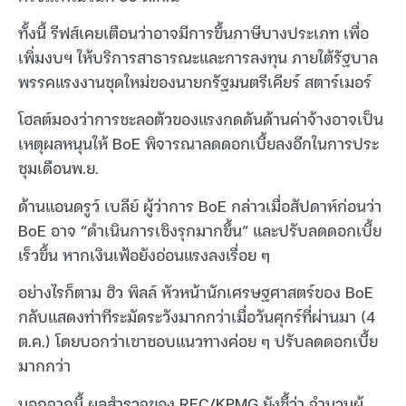
ทั้งนี้ รีฟส์เคยเตือนว่าอาจมีการขึ้นภาษีบางประเภท เพื่อ
เพิ่มงบฯ ให้บริการสาธารณะและการลงทุน ภายใต้รัฐบาล
พรรคแรงงานชุดใหม่ของนายกรัฐมนตรีเคียร์ สตาร์เมอร์
โฮลต์มองว่าการชะลอตัวของแรงกดดันด้านค่าจ้างอาจเป็น
เหตุผลหนุนให้ BoE พิจารณาลดดอกเบี้ยลงอีกในการประ
ชุมเดือนพ.ย.
ด้านแอนดรูว์ เบลีย์ ผู้ว่าการ BoE กล่าวเมื่อสัปดาห์ก่อนว่า
BoE อาจ “ดำเนินการเชิงรุกมากขึ้น” และปรับลดดอกเบี้ย
เร็วขึ้น หากเงินเฟ้อยังอ่อนแรงลงเรื่อย ๆ
อย่างไรก็ตาม ฮิว พิลล์ หัวหน้านักเศรษฐศาสตร์ของ BoE
กลับแสดงท่าทีระมัดระวังมากกว่าเมื่อวันศุกร์ที่ผ่านมา (4
ต.ค.) โดยบอกว่าเขาชอบแนวทางค่อย ๆ ปรับลดดอกเบี้ย
มากกว่า
นอกจากนี้ ผลสำรวจของ REC/KPMG ยังชี้ว่า จำนวนผู้