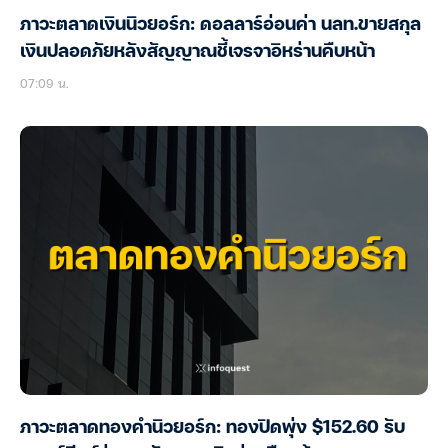
ภาวะตลาดเงินนิวยอร์ก: ดอลลาร์อ่อนค่า นลท.ขายสกุล
เงินปลอดภัยหลังสัญญาณชี้เจรจาอิหร่านคืบหน้า
07:09 น.
ภาวะตลาดทองคำนิวยอร์ก: ทองปิดพุ่ง $152.60 รับ