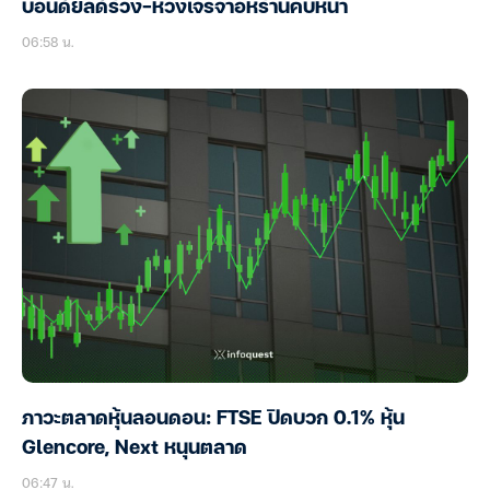
บอนด์ยีลด์ร่วง-หวังเจรจาอิหร่านคืบหน้า
06:58 น.
ภาวะตลาดหุ้นลอนดอน: FTSE ปิดบวก 0.1% หุ้น
Glencore, Next หนุนตลาด
06:47 น.