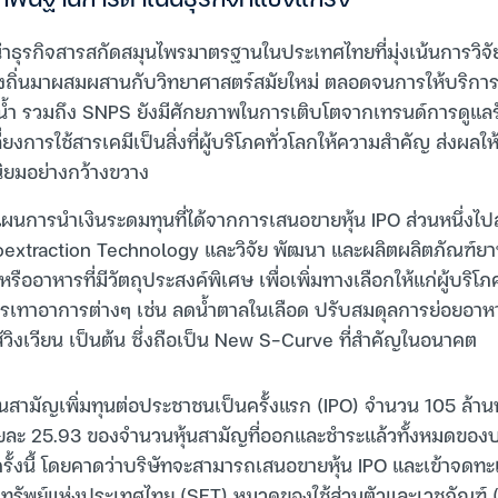
พื้นฐานการดำเนินธุรกิจที่แข็งแกร่ง
้นำธุรกิจสารสกัดสมุนไพรมาตรฐานในประเทศไทยที่มุ่งเน้นการวิ
งถิ่นมาผสมผสานกับวิทยาศาสตร์สมัยใหม่ ตลอดจนการให้บริกา
ายน้ำ รวมถึง SNPS ยังมีศักยภาพในการเติบโตจากเทรนด์การดูแล
ี่ยงการใช้สารเคมีเป็นสิ่งที่ผู้บริโภคทั่วโลกให้ความสำคัญ ส่งผลใ
นิยมอย่างกว้างขวาง
ผนการนำเงินระดมทุนที่ได้จากการเสนอขายหุ้น IPO ส่วนหนึ่งไป
toextraction Technology และวิจัย พัฒนา และผลิตผลิตภัณฑ์
ออาหารที่มีวัตถุประสงค์พิเศษ เพื่อเพิ่มทางเลือกให้แก่ผู้บริโภ
รเทาอาการต่างๆ เช่น ลดน้ำตาลในเลือด ปรับสมดุลการย่อยอาหาร 
วิงเวียน เป็นต้น ซึ่งถือเป็น New S-Curve ที่สำคัญในอนาคต
ามัญเพิ่มทุนต่อประชาชนเป็นครั้งแรก (IPO) จำนวน 105 ล้านหุ้น 
อยละ 25.93 ของจำนวนหุ้นสามัญที่ออกและชำระแล้วทั้งหมดของ
รั้งนี้ โดยคาดว่าบริษัทจะสามารถเสนอขายหุ้น IPO และเข้าจดทะ
ทรัพย์แห่งประเทศไทย (SET) หมวดของใช้ส่วนตัวและเวชภัณฑ์