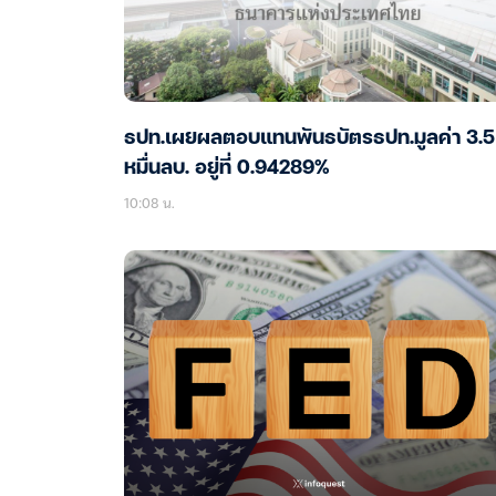
ธปท.เผยผลตอบแทนพันธบัตรธปท.มูลค่า 3.5
หมื่นลบ. อยู่ที่ 0.94289%
10:08 น.