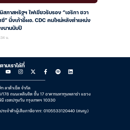
ฒิสภาสหรัฐฯ ไฟเขียวรับรอง “เอริกา ชวา
ตซ์” นั่งเก้าอี้ผอ. CDC คนใหม่หลังตำแหน่ง
างนานนับปี
:34 น.
ตามเราได้ที่
ัท ดาต้าเซ็ต จำกัด
/178 ถนนเพลินจิต ชั้น 17 อาคารมหาทุนพลาซ่า แขวง
พินี เขตปทุมวัน กรุงเทพฯ 10330
ประจำตัวผู้เสียภาษีอากร: 0105533120440 (สนญ.)