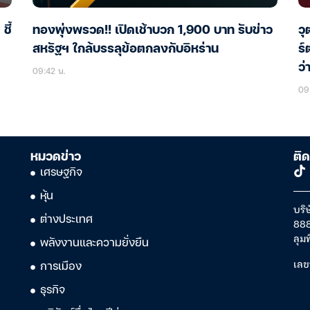
ชี้
ทองพุ่งพรวด!! เปิดเช้าบวก 1,900 บาท รับข่าว
วุ
สหรัฐฯ ใกล้บรรลุข้อตกลงกับอิหร่าน
ร์
ว่
09:42 น.
09
หมวดข่าว
ติด
เศรษฐกิจ
หุ้น
บริษ
ต่างประเทศ
888
ลุม
พลังงานและความยั่งยืน
เลข
การเมือง
ธุรกิจ