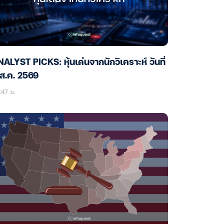
ALYST PICKS: หุ้นเด่นจากนักวิเคราะห์ วันที่
ส.ค. 2569
:47 น.