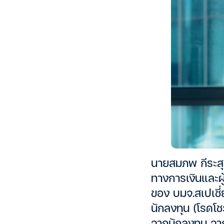
นายสมภพ กีระสุ
ทางการเงินและผู
ของ บมจ.สเปเชี่
นักลงทุน (โรดโชว