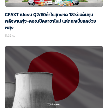
CPAXT เปิดงบ Q2/69กำไรสุทธิหด 18%รับต้นทุน
พลังงานพุ่ง-คชจ.เปิดสาขาใหม่ แต่ดอกเบี้ยลดช่วย
พยุง
11:35 น.