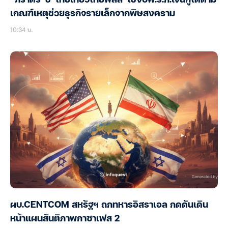
เกณฑ์เหตุช่วยธุรกิจรายเล็กจากพิษสงคราม
10:34 น.
ผบ.CENTCOM สหรัฐฯ ถกทหารอิสราเอล กดดันเดิน
หน้าแผนสันติภาพกาซาเฟส 2