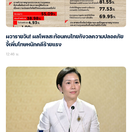
ผวารายวัน! ผลโพลสะท้อนคนไทยกังวลความปลอดภัย
จี้เพิ่มโทษหนักคดีร้ายแรง
12:46 น.