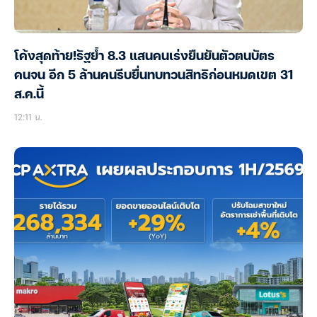
โค้งสุดท้าย!รัฐย้ำ 8.3 แสนคนเร่งยืนยันตัวตนบัตร
คนจน อีก 5 ล้านคนรีบยื่นทบทวนสิทธิก่อนหมดเขต 31
ส.ค.นี้
12:11 น.