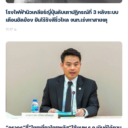
โรงไฟฟ้านิวเคลียร์ญี่ปุ่นดับเตาปฏิกรณ์ที่ 3 หลังระบบ
เตือนขัดข้อง ยันไร้รังสีรั่วไหล จนท.เร่งหาสาเหตุ
11:17 น.
“ภราดร”ชี้”ไทยเที่ยวไทยพลัส”ใช้งบพ.ร.ก.เงินกู้ได้ตาม