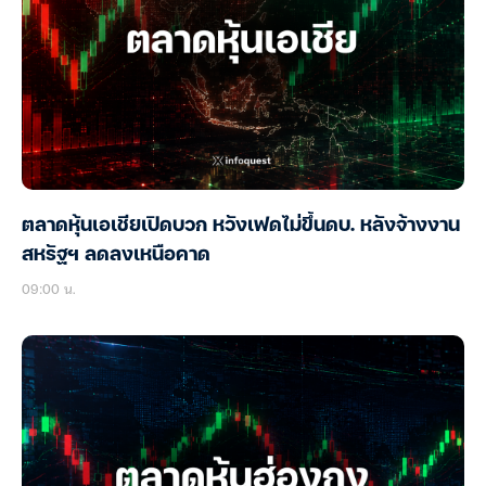
ตลาดหุ้นเอเชียเปิดบวก หวังเฟดไม่ขึ้นดบ. หลังจ้างงาน
สหรัฐฯ ลดลงเหนือคาด
09:00 น.