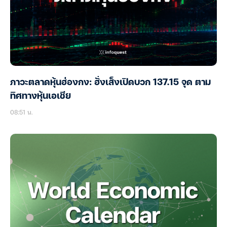
ภาวะตลาดหุ้นฮ่องกง: ฮั่งเส็งเปิดบวก 137.15 จุด ตาม
ทิศทางหุ้นเอเชีย
08:51 น.