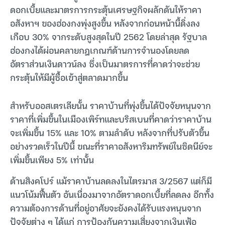
ดอกเบี้ยและมาตรการกระตุ้นเศรษฐกิจผลักดันให้ราคา
อสังหาฯ ของฮ่องกงพุ่งสูงขึ้น หลังจากก่อนหน้านี้ดิ่งลง
เกือบ 30% จากระดับสูงสุดในปี 2562 โดยล่าสุด รัฐบาล
ฮ่องกงได้ผ่อนคลายกฎเกณฑ์ด้านการจำนองโดยลด
อัตราส่วนเงินดาวน์ลง ซึ่งเป็นมาตรการที่คาดว่าจะช่วย
กระตุ้นให้มีผู้ซื้อเข้าสู่ตลาดมากขึ้น
สำหรับออสเตรเลียนั้น ราคาบ้านที่พุ่งขึ้นได้ปัจจัยหนุนจาก
ราคาที่เพิ่มขึ้นในเมืองเพิร์ทและบริสเบนที่คาดว่าราคาบ้าน
จะเพิ่มขึ้น 15% และ 10% ตามลำดับ หลังจากที่ปรับตัวขึ้น
อย่างรวดเร็วในปีนี้ ขณะที่ราคาอสังหาริมทรัพย์ในซิดนีย์จะ
เพิ่มขึ้นเพียง 5% เท่านั้น
ด้านสิงคโปร์ แม้ราคาบ้านลดลงในไตรมาส 3/2567 แต่ก็มี
แนวโน้มฟื้นตัว อันเนื่องมาจากอัตราดอกเบี้ยที่ลดลง อีกทั้ง
ความต้องการด้านที่อยู่อาศัยจะยังคงได้รับแรงหนุนจาก
ปัจจัยต่าง ๆ ได้แก่ การป้องกันความเสี่ยงจากเงินเฟ้อ