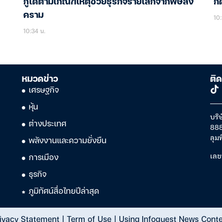
กู้ได้ตามเกณฑ์เหตุช่วยธุรกิจรายเล็กจากพิษสง
ก
คราม
10:
10:34 น.
หมวดข่าว
ติด
เศรษฐกิจ
หุ้น
บริษ
ต่างประเทศ
888
ลุม
พลังงานและความยั่งยืน
เลข
การเมือง
ธุรกิจ
ภูมิทัศน์สื่อไทยปีล่าสุด
ivacy Statement
|
Term of Use
|
Using Infoquest News Cont