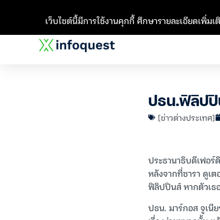
เว็บไซต์นี้มีการใช้งานคุกกี้ ศึกษารายละเอียดเพิ่มเติ
ปธน.ฟิลิปปิ
[ข่าวต่างประเทศ]
ประธานาธิบดีเฟอร์ด
หลังจากที่ซารา ดูเ
ฟิลิปปินส์ หากตัวเธ
ปธน. มาร์กอส จูเนีย