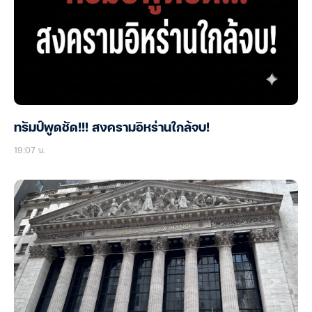
ทรัมป์พูดชัด!!! สงครามอิหร่านใกล้จบ!
19:07 น.