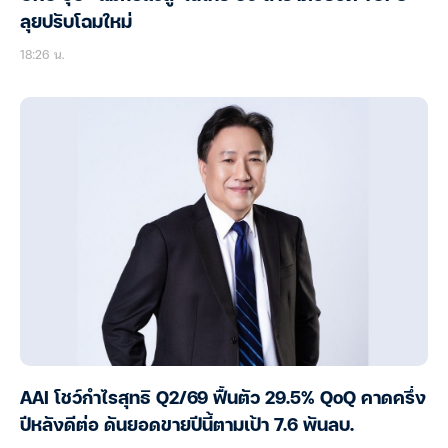
ลุยปรับโฉมใหม่
18:26 น.
AAI โชว์กำไรสุทธิ Q2/69 ฟื้นตัว 29.5% QoQ คาดครึ่ง
ปีหลังดีต่อ ดันยอดขายปีนี้ตามเป้า 7.6 พันลบ.