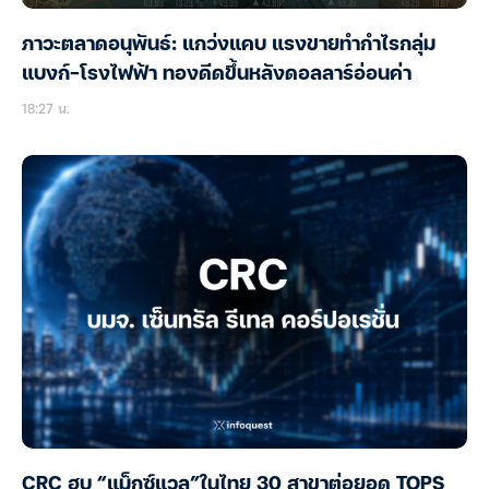
ภาวะตลาดอนุพันธ์: แกว่งแคบ แรงขายทำกำไรกลุ่ม
แบงก์-โรงไฟฟ้า ทองดีดขึ้นหลังดอลลาร์อ่อนค่า
18:27 น.
CRC ฮุบ “แม็กซ์แวลู”ในไทย 30 สาขาต่อยอด TOPS