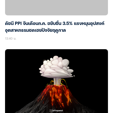
ดัชนี PPI จีนเดือนก.ค. ขยับขึ้น 3.5% แรงหนุนอุปสงค์
อุตสาหกรรมชดเชยปัจจัยฤดูกาล
13:40 น.