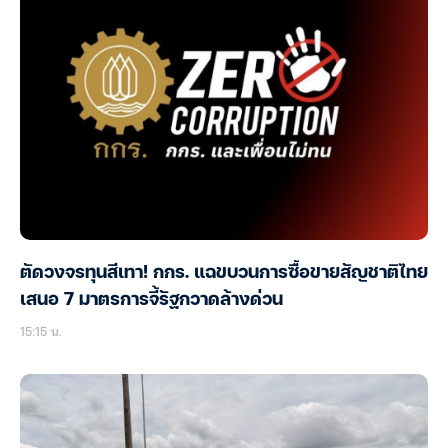
ตัดวงจรทุนสีเทา! กกร. แฉขบวนการซื้อขายสัญชาติไทย
เสนอ 7 มาตรการจี้รัฐกวาดล้างด่วน
15:15 น.