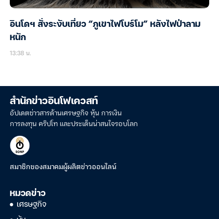
อินโดฯ สั่งระงับเที่ยว “ภูเขาไฟโบร์โม” หลังไฟป่าลาม
หนัก
13:38 น.
สำนักข่าวอินโฟเควสท์
อัปเดตข่าวสารด้านเศรษฐกิจ หุ้น การเงิน
การลงทุน คริปโท และประเด็นน่าสนใจรอบโลก
สมาชิกของสมาคมผู้ผลิตข่าวออนไลน์
หมวดข่าว
เศรษฐกิจ