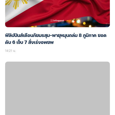
ฟิลิปปินส์เตือนภัยมรสุม-พายุหมุนถล่ม 8 ภูมิภาค ยอด
ดับ 6 เจ็บ 7 สั่งเร่งอพยพ
14:21 น.