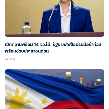
เช็กความพร้อม 14 จว.ใต้! รัฐบาลสั่งซ้อมรับมือน้ำท่วม
พร้อมช่วยประชาชนด่วน
14:23 น.