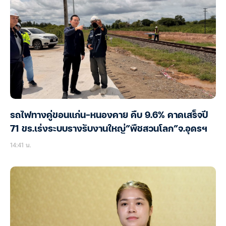
รถไฟทางคู่ขอนแก่น-หนองคาย คืบ 9.6% คาดเสร็จปี
71 ขร.เร่งระบบรางรับงานใหญ่”พืชสวนโลก”จ.อุดรฯ
14:41 น.